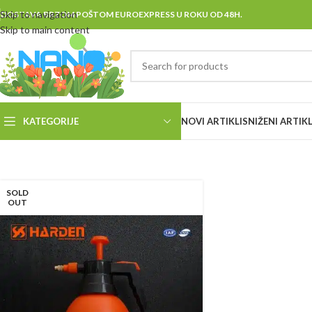
Skip to navigation
DOSTAVA BRZOM POŠTOM EUROEXPRESS U ROKU OD 48H.
Skip to main content
KATEGORIJE
NOVI ARTIKLI
SNIŽENI ARTIKL
SOLD
OUT