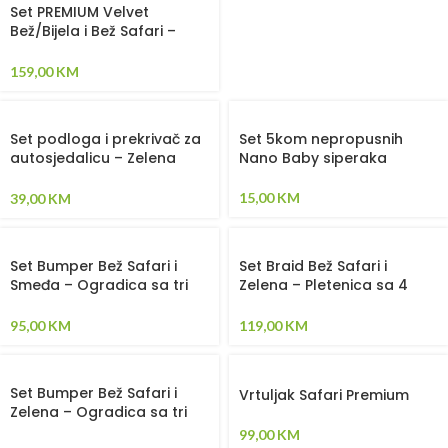
Set PREMIUM Velvet
Bež/Bijela i Bež Safari –
Pletenica sa 4 strane,
plahta, jastuk i jorgan
159,00
KM
Set podloga i prekrivač za
Set 5kom nepropusnih
autosjedalicu – Zelena
Nano Baby siperaka
Safari
15,00
KM
39,00
KM
Set Bumper Bež Safari i
Set Braid Bež Safari i
Smeđa – Ogradica sa tri
Zelena – Pletenica sa 4
strane, pletenica, plahta,
strane, plahta, jastuk,
jastuk, jorgan i dva
jorgan i dva ukrasna
95,00
KM
119,00
KM
ukrasna jastuka
jastuka
Set Bumper Bež Safari i
Vrtuljak Safari Premium
Zelena – Ogradica sa tri
strane, pletenica, plahta,
99,00
KM