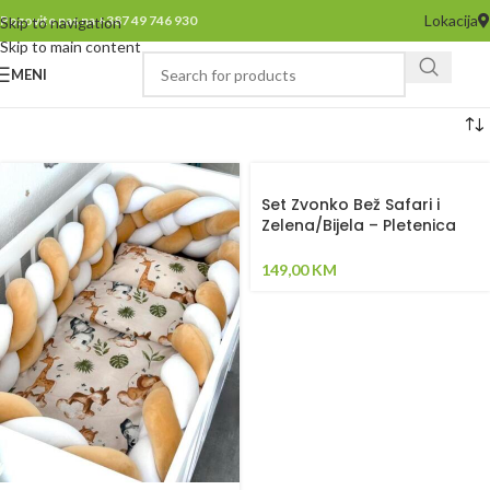
Lokacija
Pozovite nas na +387 49 746 930
Skip to navigation
Skip to main content
MENI
Set Zvonko Bež Safari i
Zelena/Bijela – Pletenica
sa 3 strane, oblak, dvije
zvijezde, plahta, jastuk i
149,00
KM
jorgan