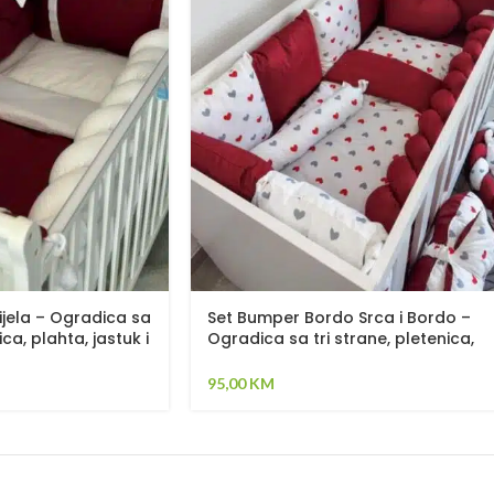
ijela – Ogradica sa
Set Bumper Bordo Srca i Bordo –
ica, plahta, jastuk i
Ogradica sa tri strane, pletenica,
plahta, jastuk, jorgan i dva ukrasna
jastuka
95,00
KM