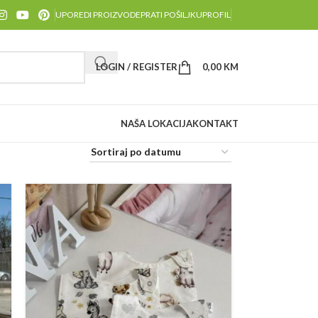
UPOREDI PROIZVODE
PRATI POŠILJKU
PROFIL
LOGIN / REGISTER
0,00
KM
NAŠA LOKACIJA
KONTAKT