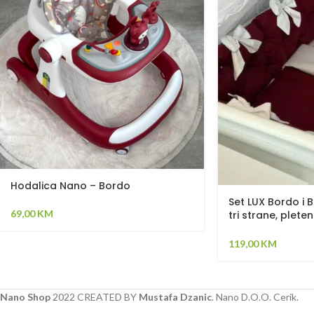
Hodalica Nano – Bordo
Set LUX Bordo i B
69,00
KM
tri strane, pleten
jorgan
119,00
KM
Nano Shop
2022 CREATED BY
Mustafa Dzanic
. Nano D.O.O. Cerik.