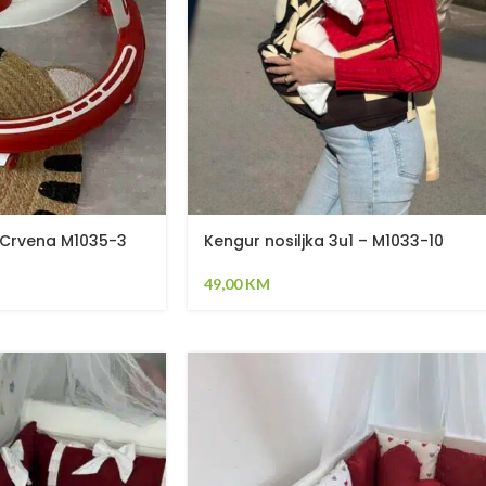
 Crvena M1035-3
Kengur nosiljka 3u1 – M1033-10
49,00
KM