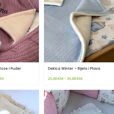
Roze i Puder
Dekica Winter – Bijela i Plava
KM
25,00
KM
–
35,00
KM