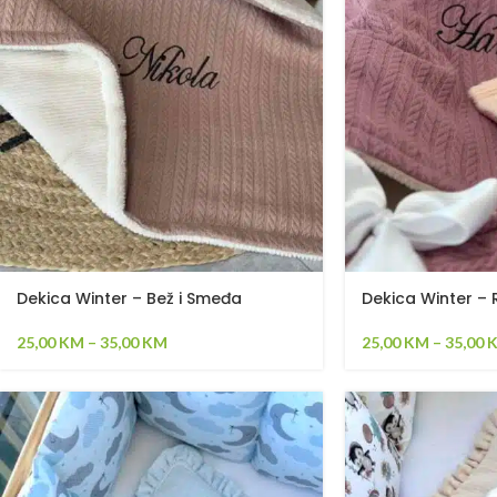
Dekica Winter – Bež i Smeđa
Dekica Winter – 
25,00
KM
–
35,00
KM
25,00
KM
–
35,00