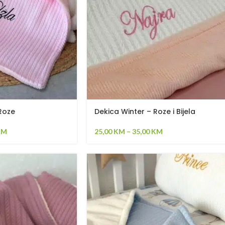
Roze
Dekica Winter – Roze i Bijela
KM
25,00
KM
–
35,00
KM