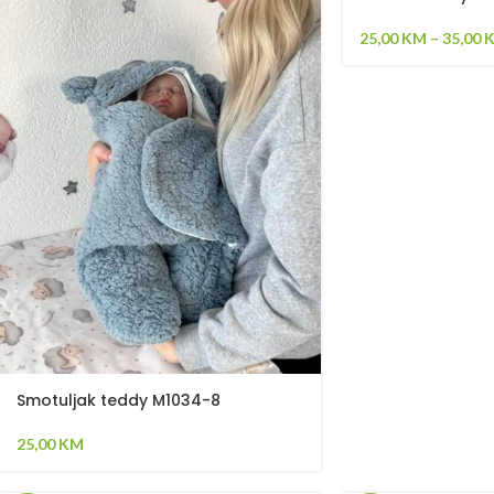
25,00
KM
–
35,00
Smotuljak teddy M1034-8
25,00
KM