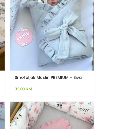
Smotuljak Muslin PREMIUM – Siva
35,00
KM