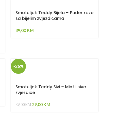
Smotuljak Teddy Bijela – Puder roze
sa bijelim zvjezdicama
39,00
KM
-26%
Smotuljak Teddy Sivi – Mint i sive
zvjezdice
29,00
KM
39,00
KM