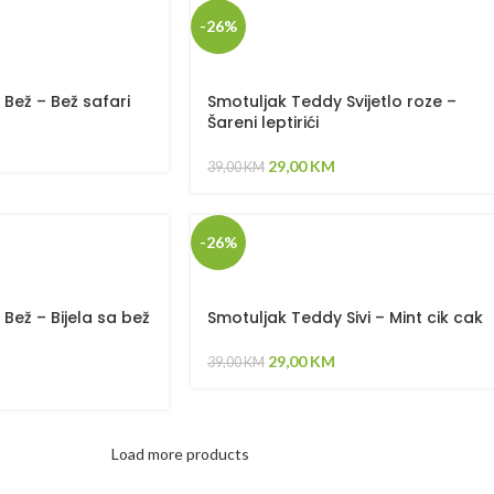
-26%
Bež – Bež safari
Smotuljak Teddy Svijetlo roze –
Šareni leptirići
29,00
KM
39,00
KM
-26%
Bež – Bijela sa bež
Smotuljak Teddy Sivi – Mint cik cak
29,00
KM
39,00
KM
Load more products