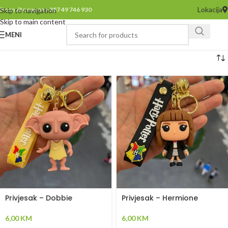
Lokacija
Pozovite nas na +387 49 746 930
Skip to navigation
Skip to main content
MENI
Privjesak – Dobbie
Privjesak – Hermione
6,00
KM
6,00
KM