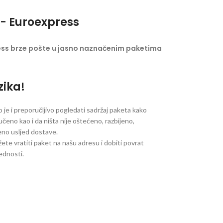
- Euroexpress
ess brze pošte u jasno naznačenim paketima
zika!
je i preporučljivo pogledati sadržaj paketa kako
ručeno kao i da ništa nije oštećeno, razbijeno,
jeno usljed dostave.
ete vratiti paket na našu adresu i dobiti povrat
jednosti.