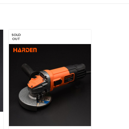
SOLD
OUT
Recipročna p
752672