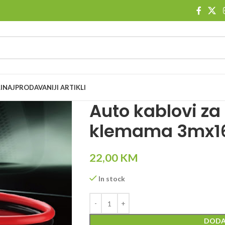
I
NAJPRODAVANIJI ARTIKLI
Auto kablovi za 
klemama 3mx1
22,00
KM
In stock
DODA