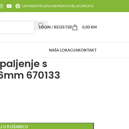
UPOREDI PROIZVODE
PRATI POŠILJKU
PROFIL
LOGIN / REGISTER
0,00
KM
NAŠA LOKACIJA
KONTAKT
paljenje s
6mm 670133
J U KOŠARICU