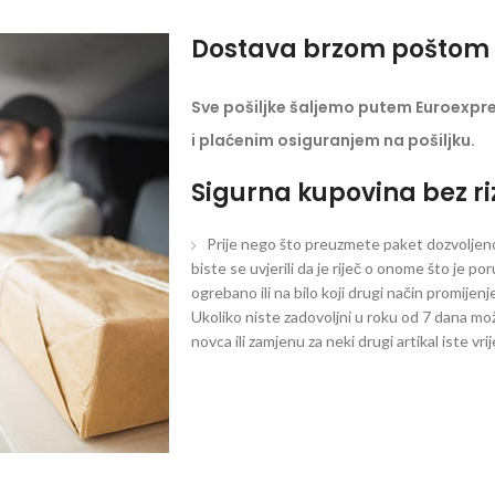
Dostava brzom poštom 
Sve pošiljke šaljemo putem Euroexpr
i plaćenim osiguranjem na pošiljku.
Sigurna kupovina bez ri
Prije nego što preuzmete paket dozvoljeno 
biste se uvjerili da je riječ o onome što je po
ogrebano ili na bilo koji drugi način promijen
Ukoliko niste zadovoljni u roku od 7 dana mož
novca ili zamjenu za neki drugi artikal iste vri