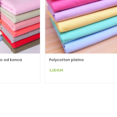
no od konca
Polycotton platno
5,00
KM