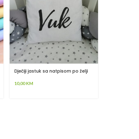
Dječiji jastuk sa natpisom po želji
Madrac za ba
120x60cm
10,00
KM
55,00
KM