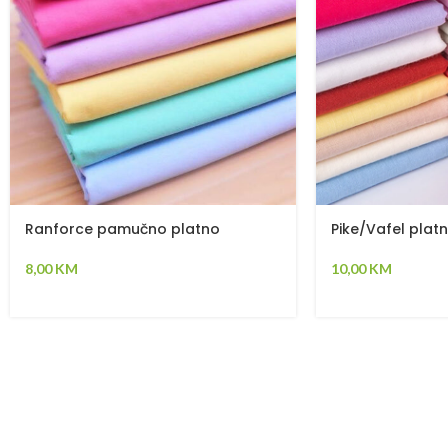
Ranforce pamučno platno
Pike/Vafel plat
8,00
KM
10,00
KM