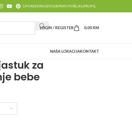
UPOREDI PROIZVODE
PRATI POŠILJKU
PROFIL
LOGIN / REGISTER
0,00
KM
NAŠA LOKACIJA
KONTAKT
jastuk za
nje bebe