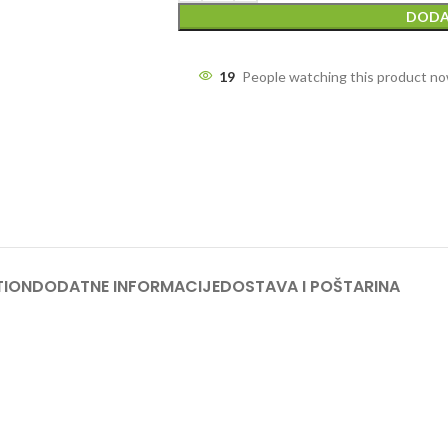
DODA
19
People watching this product n
TION
DODATNE INFORMACIJE
DOSTAVA I POŠTARINA