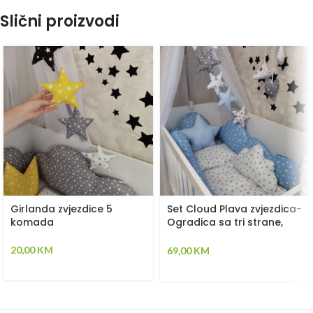
Slični proizvodi
Girlanda zvjezdice 5
Set Cloud Plava zvjezdica-
komada
Ogradica sa tri strane,
plahta, jastuk, jorgan i dva
ukrasna jastuka –
20,00
KM
69,00
KM
120x60cm