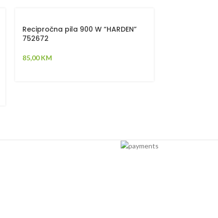
Recipročna pila 900 W “HARDEN”
Ručni cirkul
752672
1250W 751512
85,00
KM
99,00
KM