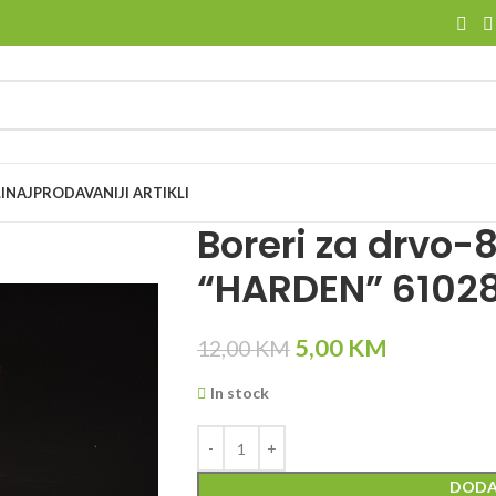
I
NAJPRODAVANIJI ARTIKLI
Boreri za drvo
“HARDEN” 6102
5,00
KM
12,00
KM
In stock
DODA