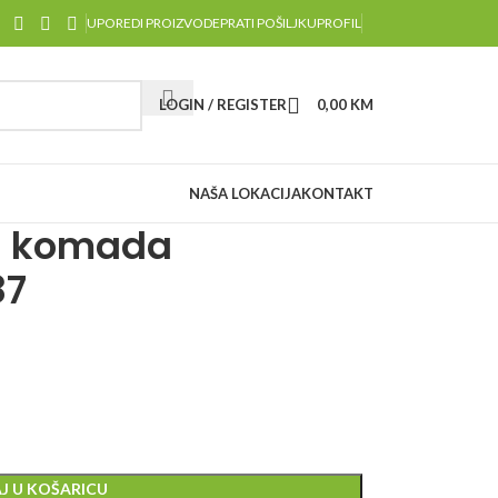
UPOREDI PROIZVODE
PRATI POŠILJKU
PROFIL
LOGIN / REGISTER
0,00
KM
NAŠA LOKACIJA
KONTAKT
-8 komada
87
J U KOŠARICU