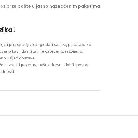
ess brze pošte u jasno naznačenim paketima
zika!
je i preporučljivo pogledati sadržaj paketa kako
ručeno kao i da ništa nije oštećeno, razbijeno,
jeno usljed dostave.
ete vratiti paket na našu adresu i dobiti povrat
jednosti.