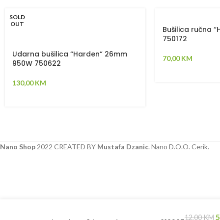
SOLD
OUT
Bušilica ručna 
750172
Udarna bušilica “Harden” 26mm
70,00
KM
950W 750622
130,00
KM
Nano Shop
2022 CREATED BY
Mustafa Dzanic
. Nano D.O.O. Cerik.
5
12,00
KM