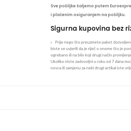
Sve pošiljke šaljemo putem Euroexpr
i plaćenim osiguranjem na pošiljku.
Sigurna kupovina bez ri
Prije nego što preuzmete paket dozvoljeno 
biste se uvjerili da je riječ o onome što je po
ogrebano ili na bilo koji drugi način promijen
Ukoliko niste zadovoljni u roku od 7 dana mož
novca ili zamjenu za neki drugi artikal iste vri