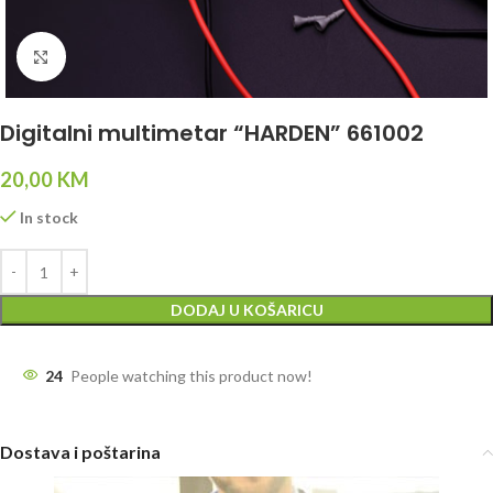
Click to enlarge
Digitalni multimetar “HARDEN” 661002
20,00
KM
In stock
DODAJ U KOŠARICU
24
People watching this product now!
Dostava i poštarina