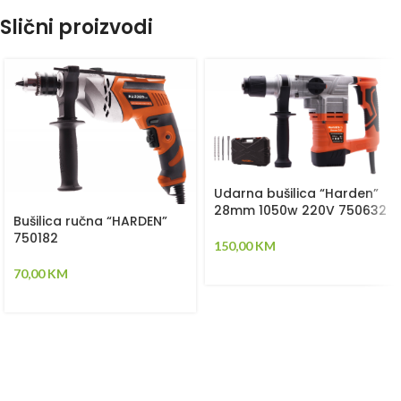
Slični proizvodi
Udarna bušilica “Harden”
28mm 1050w 220V 750632
Bušilica ručna “HARDEN”
750182
150,00
KM
70,00
KM