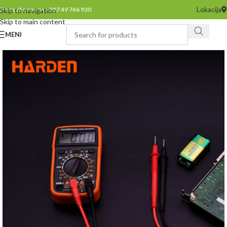
Lokacija
Pozovite nas na +387 49 746 930
Skip to navigation
Skip to main content
MENI