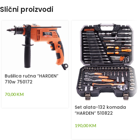
Slični proizvodi
Bušilica ručna “HARDEN”
710w 750172
70,00
KM
Set alata-132 komada
“HARDEN” 510822
190,00
KM