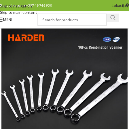
Lokacija
Pozovite nas na +387 49 746 930
Skip to navigation
Skip to main content
MENI