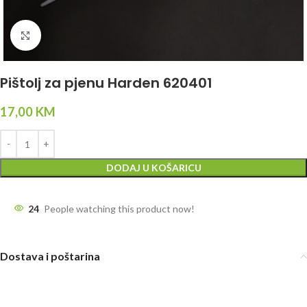
Click to enlarge
Pištolj za pjenu Harden 620401
17,00
KM
DODAJ U KOŠARICU
24
People watching this product now!
Dostava i poštarina