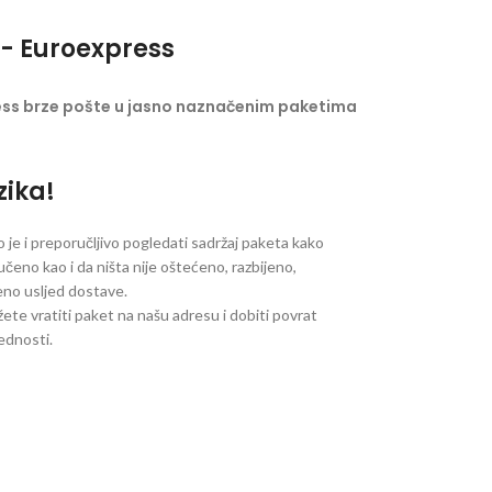
- Euroexpress
ess brze pošte u jasno naznačenim paketima
zika!
je i preporučljivo pogledati sadržaj paketa kako
ručeno kao i da ništa nije oštećeno, razbijeno,
jeno usljed dostave.
ete vratiti paket na našu adresu i dobiti povrat
jednosti.