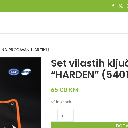
I
NAJPRODAVANIJI ARTIKLI
Set vilastih kl
“HARDEN” (540
65,00
KM
In stock
DODA