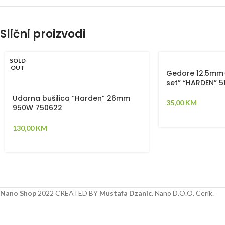
Slični proizvodi
SOLD
OUT
Gedore 12.5mm-
set” “HARDEN” 5
Udarna bušilica “Harden” 26mm
35,00
KM
950W 750622
130,00
KM
Nano Shop
2022 CREATED BY
Mustafa Dzanic
. Nano D.O.O. Cerik.