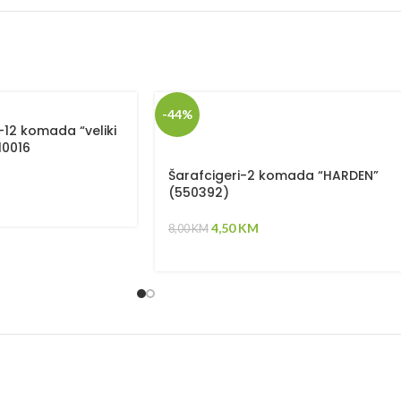
-44%
12 komada “veliki
10016
Šarafcigeri-2 komada “HARDEN”
(550392)
4,50
KM
8,00
KM