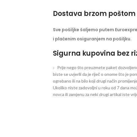
Dostava brzom poštom 
Sve pošiljke šaljemo putem Euroexpr
i plaćenim osiguranjem na pošiljku.
Sigurna kupovina bez ri
Prije nego što preuzmete paket dozvoljeno 
biste se uvjerili da je riječ o onome što je po
ogrebano ili na bilo koji drugi način promijen
Ukoliko niste zadovoljni u roku od 7 dana mož
novca ili zamjenu za neki drugi artikal iste vri