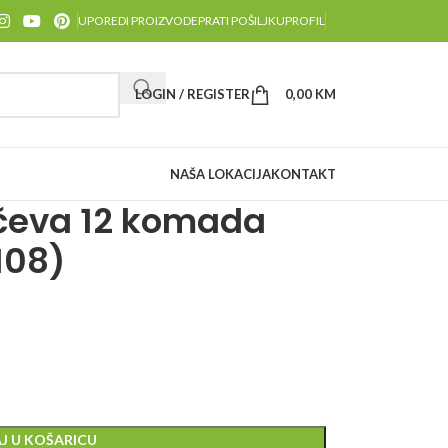
UPOREDI PROIZVODE
PRATI POŠILJKU
PROFIL
LOGIN / REGISTER
0,00
KM
NAŠA LOKACIJA
KONTAKT
jučeva 12 komada
108)
J U KOŠARICU