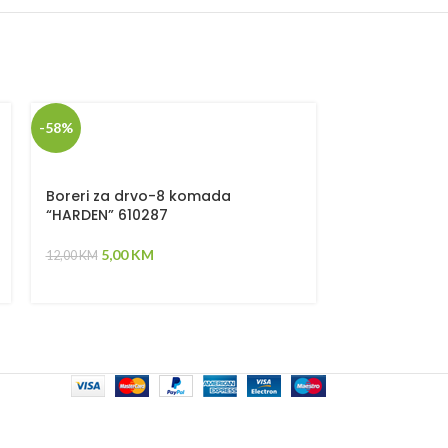
-58%
Ručni cirkul
1250W 751512
Boreri za drvo-8 komada
99,00
KM
“HARDEN” 610287
5,00
KM
12,00
KM