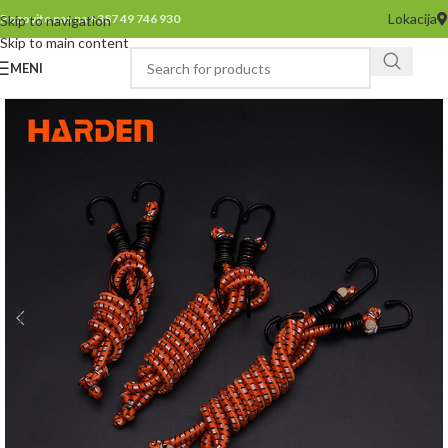
Lokacija
Pozovite nas na +387 49 746 930
Skip to navigation
Skip to main content
MENI