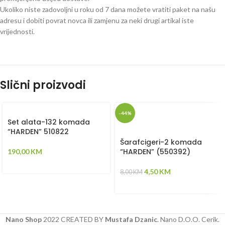
Ukoliko niste zadovoljni u roku od 7 dana možete vratiti paket na našu
adresu i dobiti povrat novca ili zamjenu za neki drugi artikal iste
vrijednosti.
Slični proizvodi
-44%
Set alata-132 komada
“HARDEN” 510822
Šarafcigeri-2 komada
“HARDEN” (550392)
190,00
KM
4,50
KM
8,00
KM
Nano Shop
2022 CREATED BY
Mustafa Dzanic
. Nano D.O.O. Cerik.