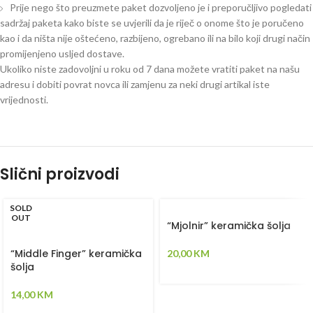
Prije nego što preuzmete paket dozvoljeno je i preporučljivo pogledati
sadržaj paketa kako biste se uvjerili da je riječ o onome što je poručeno
kao i da ništa nije oštećeno, razbijeno, ogrebano ili na bilo koji drugi način
promijenjeno usljed dostave.
Ukoliko niste zadovoljni u roku od 7 dana možete vratiti paket na našu
adresu i dobiti povrat novca ili zamjenu za neki drugi artikal iste
vrijednosti.
Slični proizvodi
SOLD
OUT
“Mjolnir” keramička šolja
“Middle Finger” keramička
20,00
KM
šolja
14,00
KM