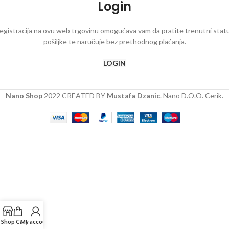
Login
egistracija na ovu web trgovinu omogućava vam da pratite trenutni stat
pošiljke te naručuje bez prethodnog plaćanja.
LOGIN
Nano Shop
2022 CREATED BY
Mustafa Dzanic
. Nano D.O.O. Cerik.
Shop
Cart
My account