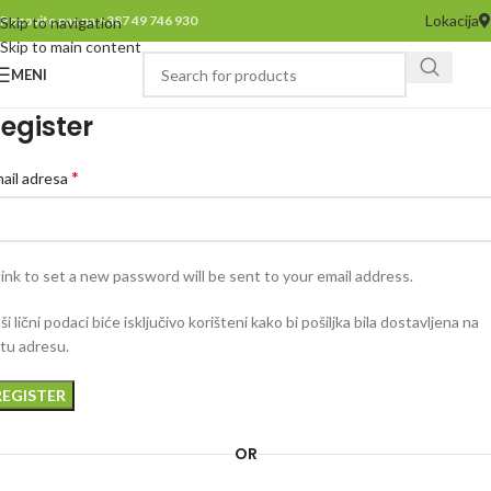
Lokacija
Pozovite nas na +387 49 746 930
Skip to navigation
Skip to main content
MENI
egister
*
ail adresa
link to set a new password will be sent to your email address.
ši lični podaci biće isključivo korišteni kako bi pošiljka bila dostavljena na
tu adresu.
REGISTER
OR