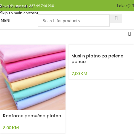
Lokacija
Pozovite nas na +387 49 746 930
Skip to navigation
Skip to main content
MENI
Muslin platno za pelene i
ponco
7,00
KM
Ranforce pamučno platno
8,00
KM