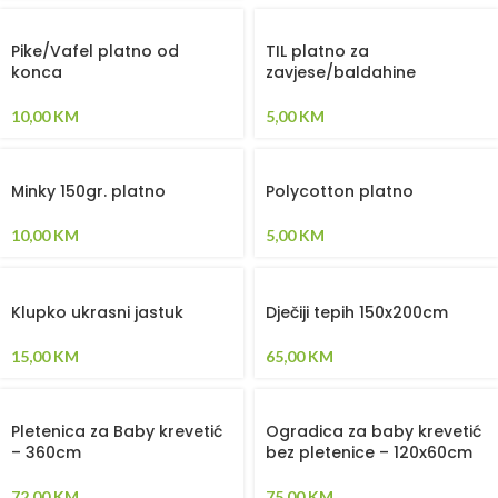
Pike/Vafel platno od
TIL platno za
konca
zavjese/baldahine
10,00
KM
5,00
KM
Minky 150gr. platno
Polycotton platno
10,00
KM
5,00
KM
Klupko ukrasni jastuk
Dječiji tepih 150x200cm
15,00
KM
65,00
KM
Pletenica za Baby krevetić
Ogradica za baby krevetić
– 360cm
bez pletenice – 120x60cm
72,00
KM
75,00
KM