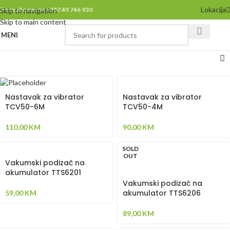
Lokacija
Pozovite nas na +387 49 746 930
Skip to navigation
Skip to main content
MENI
Nastavak za vibrator
Nastavak za vibrator
TCV50-6M
TCV50-4M
110,00
KM
90,00
KM
SOLD
OUT
Vakumski podizač na
akumulator TTS6201
Vakumski podizač na
akumulator TTS6206
59,00
KM
89,00
KM