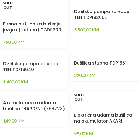
SOLD
OUT
Dizelska pumpa za vodu
TEH TDP19260E
Fiksna bušilica za bušenje
jezgra (betona) TCD9300
5.500,00
KM
750,00
KM
Bušilica stubna TDP1651
Dizelska pumpa za vodu
TEH TDP18640
220,00
KM
1.400,00
KM
SOLD
OUT
Akumulatorska udarna
bušilica “HARDEN” (758228)
Električna udarna bušilica
na akumulator AKARI
149,00
KM
M1026-5
99,00
KM