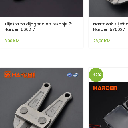
Kliješta za dijagonalno rezanje 7″
Nastavak kliješt
Harden 560217
Harden 570027
8,00
KM
28,00
KM
-12%