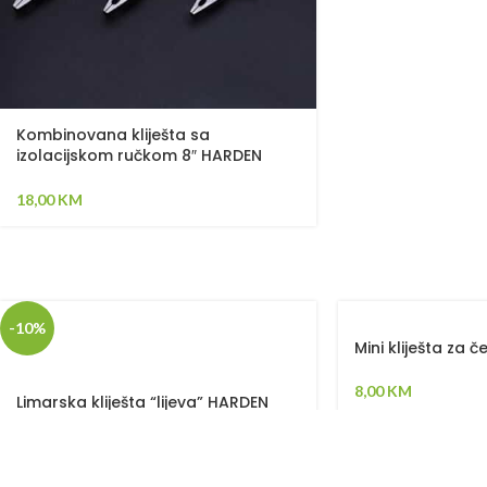
Kombinovana kliješta sa
izolacijskom ručkom 8″ HARDEN
800138
18,00
KM
-10%
Mini kliješta za 
8,00
KM
Limarska kliješta “lijeva” HARDEN
570101
9,00
KM
10,00
KM