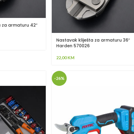
a za armaturu 42″
Nastavak kliješta za armaturu 36″
Harden 570026
22,00
KM
-26%