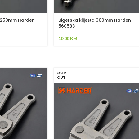
ta 250mm Harden
Bigerska kliješta 300mm Harden
560533
10,00
KM
SOLD
OUT