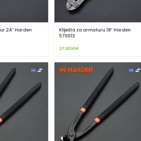
tur 24″ Harden
Kliješta za armaturu 18″ Harden
570013
27,00
KM