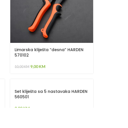
Limarska kliješta “desna” HARDEN
570102
9,00
KM
10,00
KM
Set kliješta sa 5 nastavaka HARDEN
560501
8,00
KM