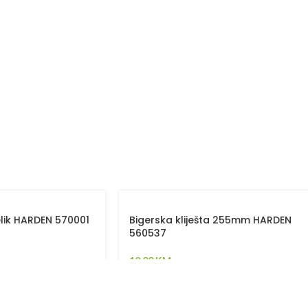
čelik HARDEN 570001
Bigerska kliješta 255mm HARDEN
560537
10,00
KM