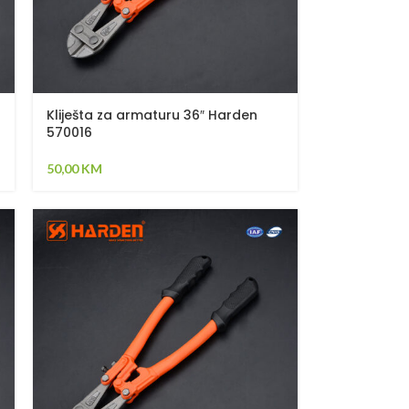
Kliješta za armaturu 36″ Harden
570016
50,00
KM