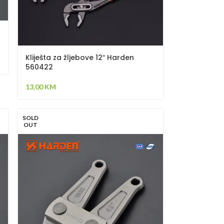
Kliješta za žljebove 12″ Harden
560422
13,00
KM
SOLD
OUT