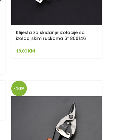
Kliješta za skidanje izolacije sa
izolacijskim ručkama 6″ 800146
18,00
KM
-10%