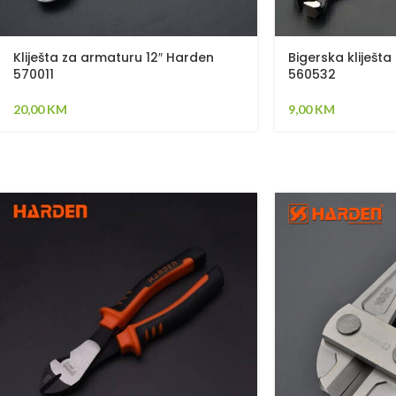
Kliješta za armaturu 12″ Harden
Bigerska kliješ
570011
560532
20,00
KM
9,00
KM