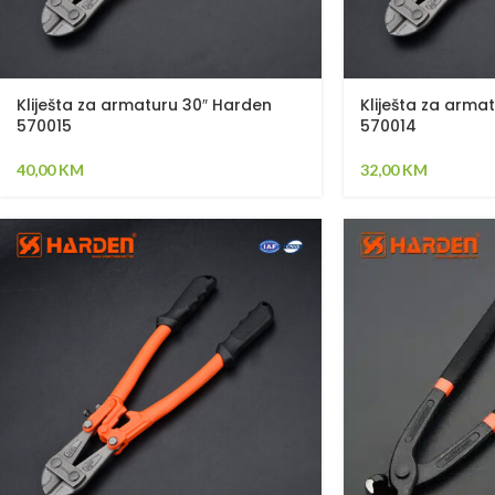
Kliješta za armaturu 30″ Harden
Kliješta za arma
570015
570014
40,00
KM
32,00
KM