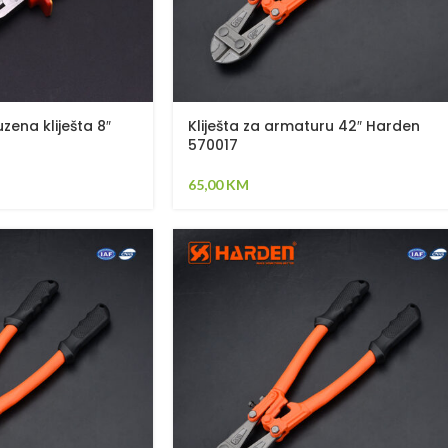
uzena kliješta 8″
Kliješta za armaturu 42″ Harden
570017
65,00
KM