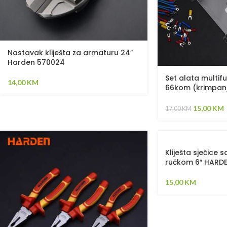
Nastavak kliješta za armaturu 24″
Harden 570024
Set alata multifu
14,00
KM
66kom (krimpanj
izolacije, presov
HARDEN 660666
15,00
KM
17,00
KM
Kliješta sječice 
ručkom 6″ HARDE
15,00
KM