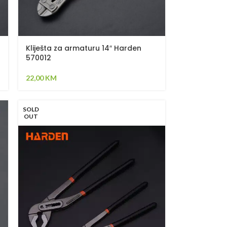
Kliješta za armaturu 14″ Harden
570012
22,00
KM
SOLD
OUT