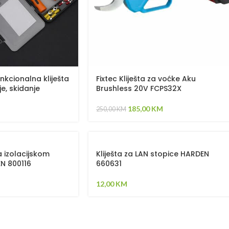
nkcionalna kliješta
Fixtec Kliješta za voćke Aku
e, skidanje
Brushless 20V FCPS32X
anje, sječenje)
185,00
KM
250,00
KM
sa izolacijskom
Kliješta za LAN stopice HARDEN
N 800116
660631
12,00
KM