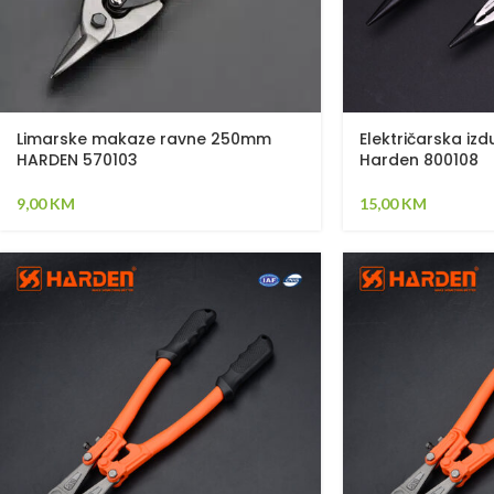
Limarske makaze ravne 250mm
Električarska izd
HARDEN 570103
Harden 800108
9,00
KM
15,00
KM