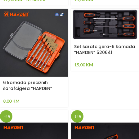
Set šarafcigera-6 komada
“HARDEN” 520641
15,00
KM
6 komada preciznih
šarafcigera “HARDEN”
(550121)
8,00
KM
-44%
-34%