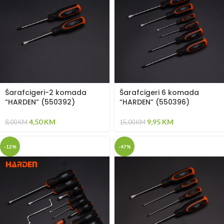
Šarafcigeri-2 komada
Šarafcigeri 6 komada
“HARDEN” (550392)
“HARDEN” (550396)
4,50
KM
9,95
KM
8,00
KM
15,00
KM
-12%
-47%