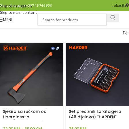
Lokacija
Pozovite nas na +387 49 746 930
Skip to navigation
Skip to main content
MENI
Sjekira sa ručkom od
Set preciznih šarafcigera
fiberglass-a
(46 dijelova) “HARDEN”
“HARDEN”(590475/590470)
(550145)
22,00
KM
–
35,00
KM
25,00
KM