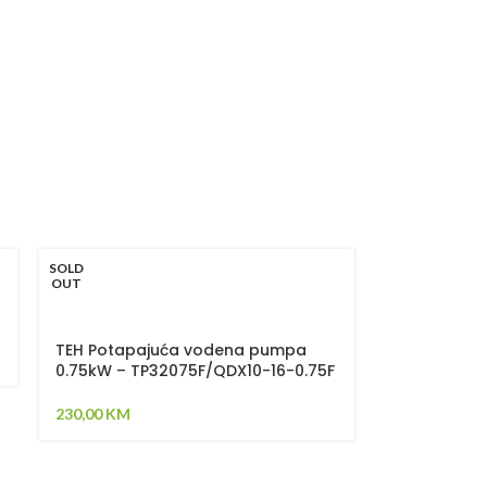
SOLD
OUT
TEH Potapajuća vodena pumpa
0.75kW – TP32075F/QDX10-16-0.75F
230,00
KM