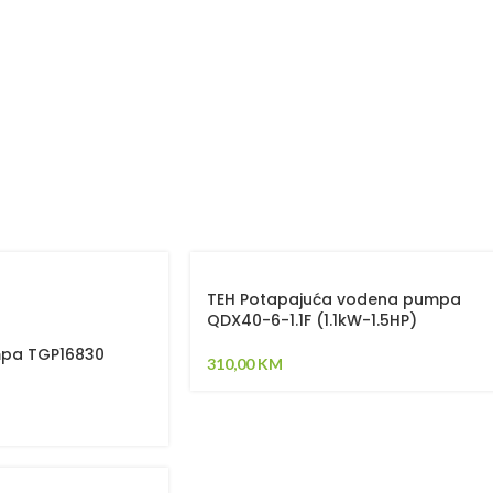
TEH Potapajuća vodena pumpa
QDX40-6-1.1F (1.1kW-1.5HP)
pa TGP16830
310,00
KM