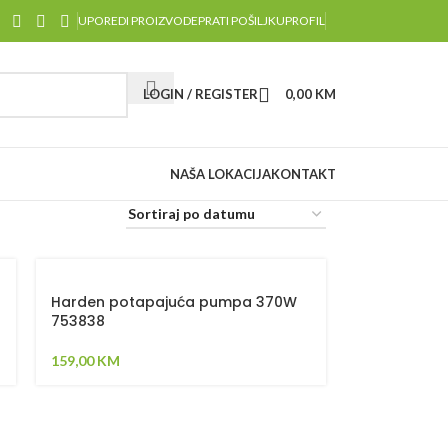
UPOREDI PROIZVODE
PRATI POŠILJKU
PROFIL
LOGIN / REGISTER
0,00
KM
NAŠA LOKACIJA
KONTAKT
Harden potapajuća pumpa 370W
753838
159,00
KM