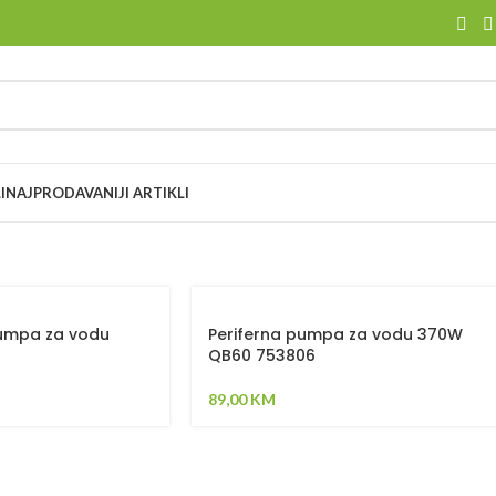
I
NAJPRODAVANIJI ARTIKLI
pumpa za vodu
Periferna pumpa za vodu 370W
QB60 753806
89,00
KM