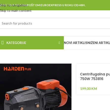
Skip to navigation
DOSTAVA BRZOM POŠTOM EUROEXPRESS U ROKU OD 48H.
Skip to main content
KATEGORIJE
NOVI ARTIKLI
SNIŽENI ARTIKL
Centrifugalna 
750W 753816
199,00
KM