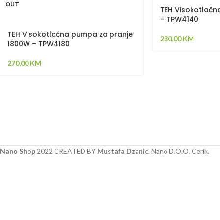
OUT
TEH Visokotlačn
– TPW4140
TEH Visokotlačna pumpa za pranje
230,00
KM
1800W – TPW4180
270,00
KM
Nano Shop
2022 CREATED BY
Mustafa Dzanic
. Nano D.O.O. Cerik.