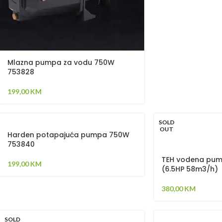
Mlazna pumpa za vodu 750W
753828
199,00
KM
SOLD
OUT
Harden potapajuća pumpa 750W
753840
TEH vodena pum
199,00
KM
(6.5HP 58m3/h)
380,00
KM
SOLD