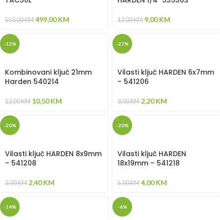
499,00
KM
9,00
KM
550,00
KM
12,00
KM
-13%
-27%
Kombinovani ključ 21mm
Vilasti ključ HARDEN 6x7mm
Harden 540214
– 541206
10,50
KM
2,20
KM
12,00
KM
3,00
KM
-20%
-20%
Vilasti ključ HARDEN 8x9mm
Vilasti ključ HARDEN
– 541208
18x19mm – 541218
2,40
KM
4,00
KM
3,00
KM
5,00
KM
-14%
-6%