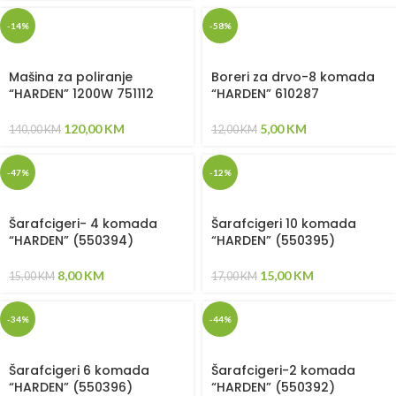
-14%
-58%
Mašina za poliranje
Boreri za drvo-8 komada
“HARDEN” 1200W 751112
“HARDEN” 610287
120,00
KM
5,00
KM
140,00
KM
12,00
KM
-47%
-12%
Šarafcigeri- 4 komada
Šarafcigeri 10 komada
“HARDEN” (550394)
“HARDEN” (550395)
8,00
KM
15,00
KM
15,00
KM
17,00
KM
-34%
-44%
Šarafcigeri 6 komada
Šarafcigeri-2 komada
“HARDEN” (550396)
“HARDEN” (550392)