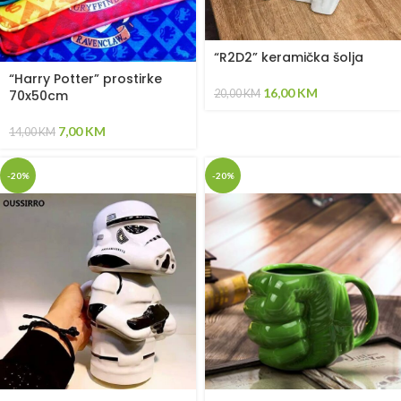
“R2D2” keramička šolja
“Harry Potter” prostirke
16,00
KM
20,00
KM
70x50cm
7,00
KM
14,00
KM
-20%
-20%