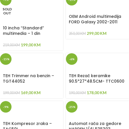
SOLD
OUT
OEM Android multimedija
FORD Galaxy 2002-2011
10 incha “Standard”
multimedia – 1 din
299,00
KM
350,00
KM
199,00
KM
219,00
KM
-15%
-6%
TEH Trimmer na benzin –
TEH Rezač keramike
TGT44052
90.5*27*48.5CM- TTC0600
169,00
KM
178,00
KM
199,00
KM
190,00
KM
-9%
-25%
TEH Kompresor zraka –
Automat rača za gedore
TAC50L
HARDEN 1/4″ 535303