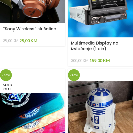
“Sony Wireless” slušalice
25,00
KM
35,00
KM
Multimedia Display na
izvlačenje (1 din)
159,00
KM
300,00
KM
-50%
-20%
SOLD
OUT