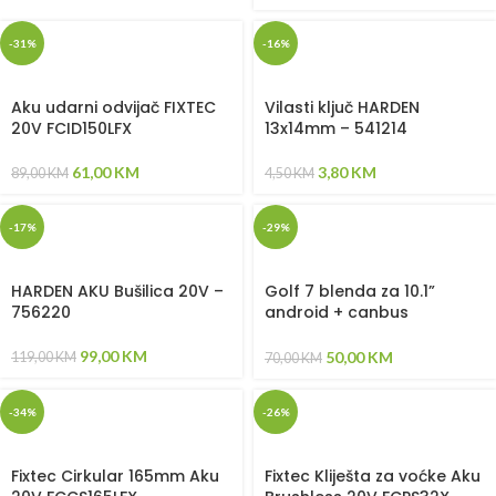
-31%
-16%
Aku udarni odvijač FIXTEC
Vilasti ključ HARDEN
20V FCID150LFX
13x14mm – 541214
61,00
KM
3,80
KM
89,00
KM
4,50
KM
-17%
-29%
HARDEN AKU Bušilica 20V –
Golf 7 blenda za 10.1”
756220
android + canbus
kontroler + priključci za
spajanje
99,00
KM
50,00
KM
119,00
KM
70,00
KM
-34%
-26%
Fixtec Cirkular 165mm Aku
Fixtec Kliješta za voćke Aku