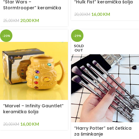
“Star Wars –
“Hulk Fist” keramička šolja
Stormtrooper” keramička
šolja
16,00
KM
20,00
KM
20,00
KM
25,00
KM
-20%
-29%
SOLD
OUT
“Marvel – Infinity Gauntlet”
keramička šolja
16,00
KM
20,00
KM
“Harry Potter” set četkica
za šminkanje