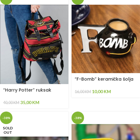
“F-Bomb” keramička šolja
“Harry Potter” ruksak
10,00
KM
16,00
KM
35,00
KM
40,00
KM
-38%
-38%
SOLD
OUT