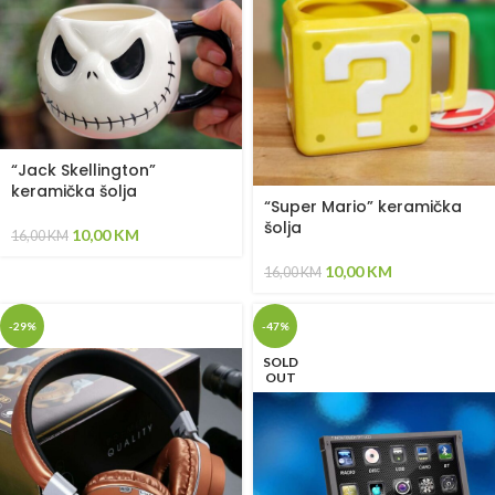
“Jack Skellington”
keramička šolja
“Super Mario” keramička
šolja
10,00
KM
16,00
KM
10,00
KM
16,00
KM
-29%
-47%
SOLD
OUT