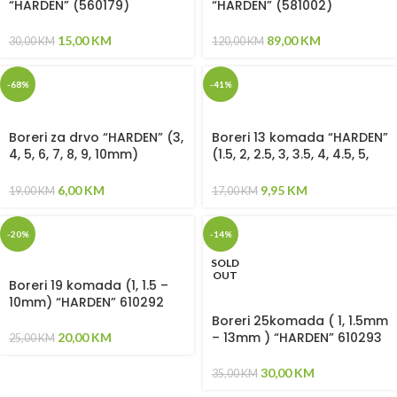
“HARDEN” (560179)
“HARDEN” (581002)
15,00
KM
89,00
KM
30,00
KM
120,00
KM
-68%
-41%
Boreri za drvo “HARDEN” (3,
Boreri 13 komada “HARDEN”
4, 5, 6, 7, 8, 9, 10mm)
(1.5, 2, 2.5, 3, 3.5, 4, 4.5, 5,
(601287)
5.5, 6, 6.5mm) 610291
6,00
KM
9,95
KM
19,00
KM
17,00
KM
-20%
-14%
SOLD
OUT
Boreri 19 komada (1, 1.5 –
10mm) “HARDEN” 610292
Boreri 25komada ( 1, 1.5mm
– 13mm ) “HARDEN” 610293
20,00
KM
25,00
KM
30,00
KM
35,00
KM