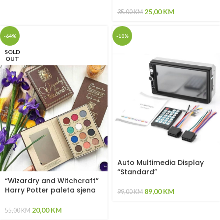
25,00
KM
35,00
KM
-64%
-10%
SOLD
OUT
Auto Multimedia Display
“Standard”
“Wizardry and Witchcraft”
Harry Potter paleta sjena
89,00
KM
99,00
KM
za oči
20,00
KM
55,00
KM