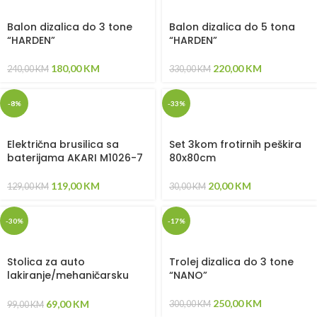
Balon dizalica do 3 tone
Balon dizalica do 5 tona
“HARDEN”
“HARDEN”
180,00
KM
220,00
KM
240,00
KM
330,00
KM
-8%
-33%
Električna brusilica sa
Set 3kom frotirnih peškira
baterijama AKARI M1026-7
80x80cm
119,00
KM
20,00
KM
129,00
KM
30,00
KM
-30%
-17%
Stolica za auto
Trolej dizalica do 3 tone
lakiranje/mehaničarsku
“NANO”
radionicu Harden plus
250,00
KM
69,00
KM
300,00
KM
99,00
KM