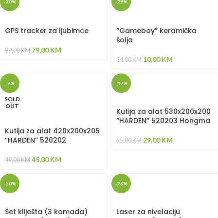
-20%
-29%
GPS tracker za ljubimce
“Gameboy” keramička
šolja
79,00
KM
99,00
KM
10,00
KM
14,00
KM
-8%
-47%
SOLD
OUT
Kutija za alat 530x200x200
“HARDEN” 520203 Hongma
Kutija za alat 420x200x205
“HARDEN” 520202
29,00
KM
55,00
KM
45,00
KM
49,00
KM
-50%
-26%
Set kliješta (3 komada)
Laser za nivelaciju