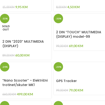
9,95
KM
4,50
KM
15,00
KM
8,00
KM
-33%
-30%
SOLD
OUT
2 DIN “TOUCH” MULTIMEDIA
(DISPLAY) model-99
2 DIN “2020” MULTIMEDIA
(DISPLAY)
69,00
KM
99,00
KM
60,00
KM
89,00
KM
-24%
-20%
“Nano Scooter” – Električni
GPS Tracker
trotinet/skuter MK1
79,00
KM
99,00
KM
499,00
KM
660,00
KM