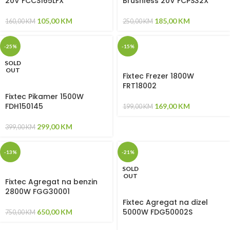
20V FCCS165LFX
Brushless 20V FCPS32X
105,00
KM
185,00
KM
160,00
KM
250,00
KM
-25%
-15%
SOLD
OUT
Fixtec Frezer 1800W
FRT18002
Fixtec Pikamer 1500W
FDH150145
169,00
KM
199,00
KM
299,00
KM
399,00
KM
-13%
-21%
SOLD
OUT
Fixtec Agregat na benzin
2800W FGG30001
Fixtec Agregat na dizel
5000W FDG50002S
650,00
KM
750,00
KM