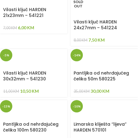
SOLD
OUT
Vilasti ključ HARDEN
21x23mm – 541221
Vilasti ključ HARDEN
24x27mm – 541224
6,00
KM
7,00
KM
7,50
KM
8,00
KM
-5%
-14%
Vilasti ključ HARDEN
Pantljika od nehrđajućeg
30x32mm – 541230
čelika 50m 580225
10,50
KM
30,00
KM
11,00
KM
35,00
KM
-15%
-10%
Pantljika od nehrđajućeg
Limarska kliješta “lijeva”
čelika 100m 580230
HARDEN 570101