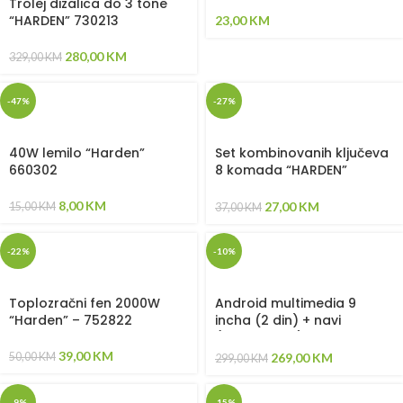
Trolej dizalica do 3 tone
“HARDEN” 730213
23,00
KM
280,00
KM
329,00
KM
-47%
-27%
40W lemilo “Harden”
Set kombinovanih ključeva
660302
8 komada “HARDEN”
(540104)
8,00
KM
27,00
KM
15,00
KM
37,00
KM
-22%
-10%
Toplozračni fen 2000W
Android multimedia 9
“Harden” – 752822
incha (2 din) + navi
(univerzalna)
39,00
KM
269,00
KM
50,00
KM
299,00
KM
-9%
-15%