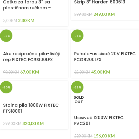
Četka za farbu 3” sa
Škrip 8″ Harden 600613
plastičnom ručkom –
620103
249,00
KM
299,00
KM
2,30
KM
3,00
KM
-32%
-31%
Aku recipročna pila-lisičji
Puhalo-usisivač 20V FIXTEC
rep FIXTEC FCRS100LFX
FCGB200LFX
67,00
KM
45,00
KM
99,00
KM
65,00
KM
-20%
-32%
SOLD
OUT
Stolna pila 1800W FIXTEC
FTS18001
Usisivač 1200W FIXTEC
FVC301
320,00
KM
399,00
KM
156,00
KM
229,00
KM