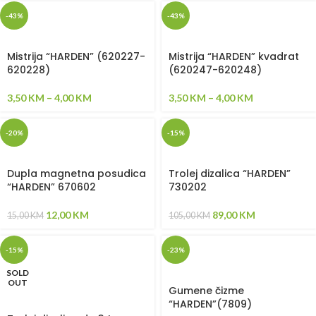
-43%
-43%
Mistrija “HARDEN” (620227-
Mistrija “HARDEN” kvadrat
620228)
(620247-620248)
3,50
KM
–
4,00
KM
3,50
KM
–
4,00
KM
-20%
-15%
Dupla magnetna posudica
Trolej dizalica “HARDEN”
“HARDEN” 670602
730202
12,00
KM
89,00
KM
15,00
KM
105,00
KM
-15%
-23%
SOLD
OUT
Gumene čizme
“HARDEN”(7809)