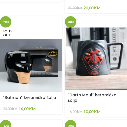
20,00
KM
25,00
KM
-20%
-38%
SOLD
OUT
“Darth Maul” keramička
“Batman” keramička šolja
šolja
16,00
KM
20,00
KM
10,00
KM
16,00
KM
-13%
-38%