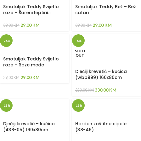
Smotuljak Teddy Svijetlo
Smotuljak Teddy Bež – Bež
roze – Šareni leptirići
safari
29,00
KM
29,00
KM
39,00
KM
39,00
KM
-26%
-6%
SOLD
OUT
Smotuljak Teddy Svijetlo
roze – Roze mede
Dječiji krevetić – kućica
(wbb999) 160x80cm
29,00
KM
39,00
KM
330,00
KM
350,00
KM
-13%
-13%
Dječiji krevetić – kućica
Harden zaštitne cipele
(438-05) 160x80cm
(38-46)
(781539,781540,781541,7815