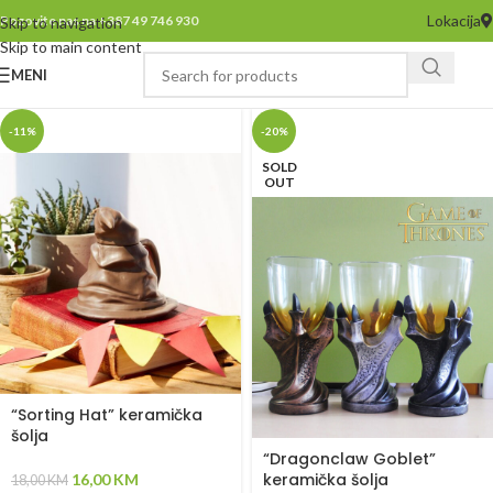
Lokacija
Pozovite nas na +387 49 746 930
Skip to navigation
Skip to main content
MENI
-11%
-20%
SOLD
OUT
“Sorting Hat” keramička
šolja
“Dragonclaw Goblet”
keramička šolja
16,00
KM
18,00
KM