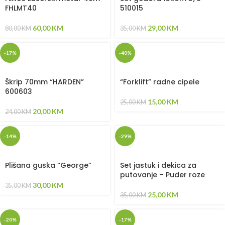
FHLMT40
510015
60,00
KM
29,00
KM
80,00
KM
35,00
KM
-17%
-40%
Škrip 70mm “HARDEN”
“Forklift” radne cipele
600603
15,00
KM
25,00
KM
20,00
KM
24,00
KM
-14%
-29%
Plišana guska “George”
Set jastuk i dekica za
putovanje – Puder roze
30,00
KM
35,00
KM
25,00
KM
35,00
KM
-20%
-17%