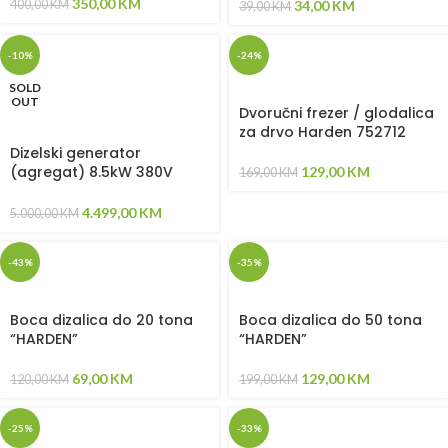
42,781543,781544,781545,7
350,00
KM
34,00
KM
400,00
KM
39,00
KM
81546)
-10%
-24%
SOLD
OUT
Dvoručni frezer / glodalica
za drvo Harden 752712
Dizelski generator
(agregat) 8.5kW 380V
129,00
KM
169,00
KM
SHINEVER
4.499,00
KM
5.000,00
KM
-43%
-35%
Boca dizalica do 20 tona
Boca dizalica do 50 tona
“HARDEN”
“HARDEN”
69,00
KM
129,00
KM
120,00
KM
199,00
KM
-25%
-33%