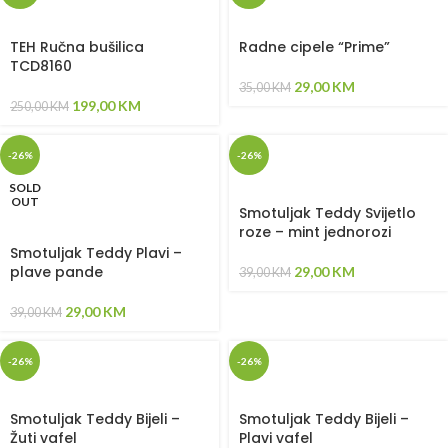
TEH Ručna bušilica
Radne cipele “Prime”
TCD8160
29,00
KM
35,00
KM
199,00
KM
250,00
KM
-26%
-26%
SOLD
OUT
Smotuljak Teddy Svijetlo
roze – mint jednorozi
Smotuljak Teddy Plavi –
plave pande
29,00
KM
39,00
KM
29,00
KM
39,00
KM
-26%
-26%
Smotuljak Teddy Bijeli –
Smotuljak Teddy Bijeli –
Žuti vafel
Plavi vafel