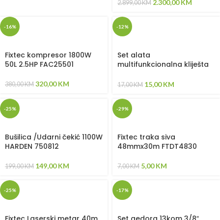
2.300,00
KM
2.899,00
KM
-16%
-12%
Fixtec kompresor 1800W
Set alata
50L 2.5HP FAC25501
multifunkcionalna kliješta
66kom (krimpanje,
skidanje izolacije,
320,00
KM
15,00
KM
380,00
KM
17,00
KM
presovanje, sječenje)
HARDEN 660666
-25%
-29%
Bušilica /Udarni čekić 1100W
Fixtec traka siva
HARDEN 750812
48mmx30m FTDT4830
149,00
KM
5,00
KM
199,00
KM
7,00
KM
-25%
-17%
Fixtec Laserski metar 40m
Set gedora 13kom 3/8″