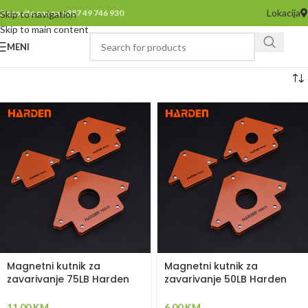
Lokacija
Pozovite nas na +387 49 746 930
Skip to navigation
Skip to main content
MENI
Magnetni kutnik za
Magnetni kutnik za
zavarivanje 75LB Harden
zavarivanje 50LB Harden
765075
765050
11,00
KM
6,00
KM