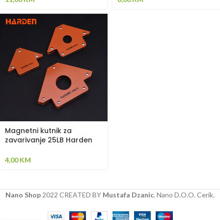
Magnetni kutnik za
zavarivanje 25LB Harden
765025
4,00
KM
Nano Shop
2022 CREATED BY
Mustafa Dzanic
. Nano D.O.O. Cerik.