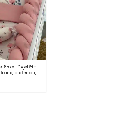
Roze i Cvjetići –
trane, pletenica,
organ i dva ukrasna