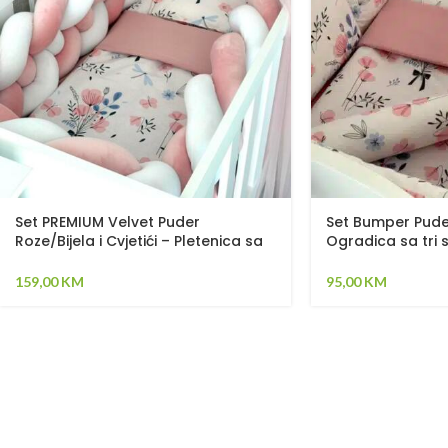
Set PREMIUM Velvet Puder
Set Bumper Puder 
Roze/Bijela i Cvjetići – Pletenica sa
Ogradica sa tri s
4 strane, plahta, jastuk i jorgan
plahta, jastuk, j
jastuka
159,00
KM
95,00
KM