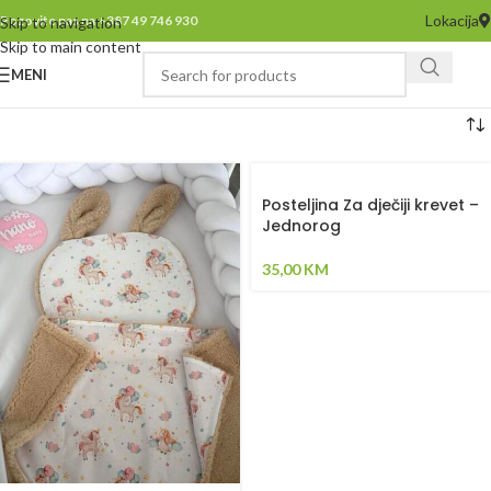
Lokacija
Pozovite nas na +387 49 746 930
Skip to navigation
Skip to main content
MENI
Posteljina Za dječiji krevet –
Jednorog
35,00
KM