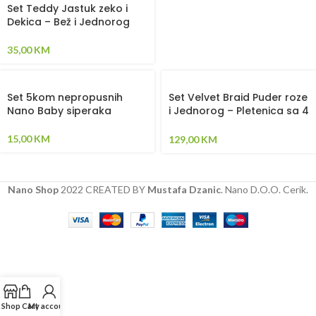
Set Teddy Jastuk zeko i
Dekica – Bež i Jednorog
35,00
KM
Set 5kom nepropusnih
Set Velvet Braid Puder roze
Nano Baby siperaka
i Jednorog – Pletenica sa 4
strane, plahta, jastuk,
jorgan i dva ukrasna
15,00
KM
129,00
KM
jastuka.
Nano Shop
2022 CREATED BY
Mustafa Dzanic
. Nano D.O.O. Cerik.
Shop
Cart
My account