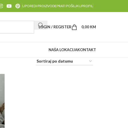
UPOREDI PROIZVODE
PRATI POŠILJKU
PROFIL
LOGIN / REGISTER
0,00
KM
NAŠA LOKACIJA
KONTAKT