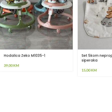
Hodalica Zeko M1035-1
Set 5kom nepro
siperaka
39,00
KM
15,00
KM