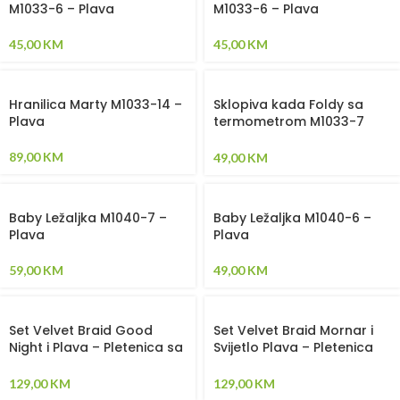
M1033-6 – Plava
M1033-6 – Plava
45,00
KM
45,00
KM
Hranilica Marty M1033-14 –
Sklopiva kada Foldy sa
Plava
termometrom M1033-7
Plava
89,00
KM
49,00
KM
Baby Ležaljka M1040-7 –
Baby Ležaljka M1040-6 –
Plava
Plava
59,00
KM
49,00
KM
Set Velvet Braid Good
Set Velvet Braid Mornar i
Night i Plava – Pletenica sa
Svijetlo Plava – Pletenica
4 strane, plahta, jastuk,
sa 4 strane, plahta, jastuk,
jorgan i dva ukrasna
jorgan i dva ukrasna
129,00
KM
129,00
KM
jastuka
jastuka