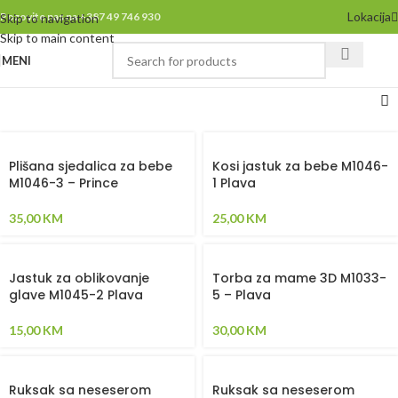
Lokacija
Pozovite nas na +387 49 746 930
Skip to navigation
Skip to main content
MENI
Plišana sjedalica za bebe
Kosi jastuk za bebe M1046-
M1046-3 – Prince
1 Plava
35,00
KM
25,00
KM
Jastuk za oblikovanje
Torba za mame 3D M1033-
glave M1045-2 Plava
5 – Plava
15,00
KM
30,00
KM
Ruksak sa neseserom
Ruksak sa neseserom