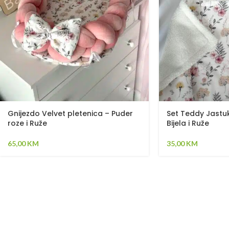
Gnijezdo Velvet pletenica – Puder
Set Teddy Jastuk
roze i Ruže
Bijela i Ruže
65,00
KM
35,00
KM