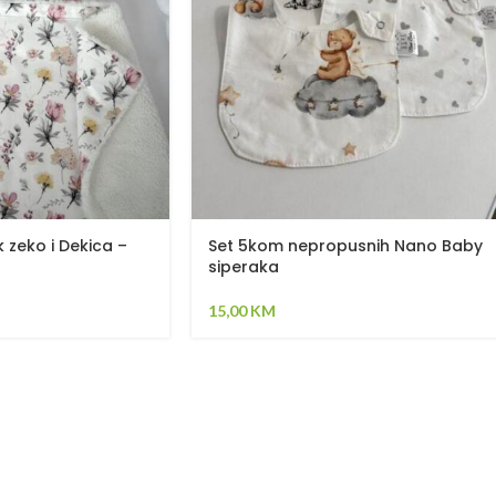
 zeko i Dekica –
Set 5kom nepropusnih Nano Baby
siperaka
15,00
KM