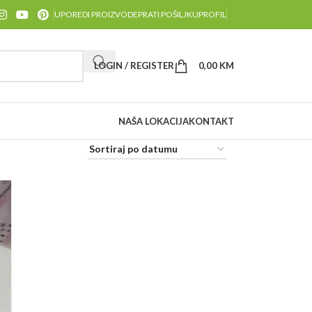
UPOREDI PROIZVODE
PRATI POŠILJKU
PROFIL
LOGIN / REGISTER
0,00
KM
NAŠA LOKACIJA
KONTAKT