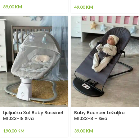
Siva
89,00
KM
49,00
KM
Ljuljačka 3u1 Baby Bassinet
Baby Bouncer Ležaljka
M1033-18 Siva
M1033-8 – Siva
190,00
KM
39,00
KM