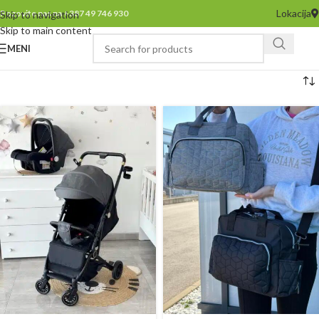
Lokacija
Pozovite nas na +387 49 746 930
Skip to navigation
Skip to main content
MENI