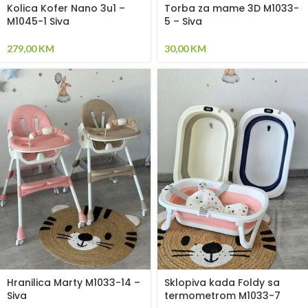
Kolica Kofer Nano 3u1 –
Torba za mame 3D M1033-
M1045-1 Siva
5 – Siva
279,00
KM
30,00
KM
Hranilica Marty M1033-14 –
Sklopiva kada Foldy sa
Siva
termometrom M1033-7