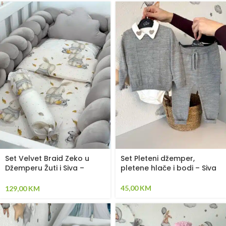
Set Velvet Braid Zeko u
Set Pleteni džemper,
Džemperu Žuti i Siva –
pletene hlače i bodi – Siva
Pletenica sa 4 strane,
plahta, jastuk, jorgan i dva
45,00
KM
129,00
KM
ukrasna jastuka.