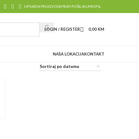
UPOREDI PROIZVODE
PRATI POŠILJKU
PROFIL
LOGIN / REGISTER
0,00
KM
NAŠA LOKACIJA
KONTAKT