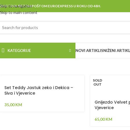
Skip to navigation
DOSTAVA BRZOM POŠTOM EUROEXPRESS U ROKU OD 48H.
Skip to main content
KATEGORIJE
NOVI ARTIKLI
SNIŽENI ARTIKL
SOLD
OUT
Set Teddy Jastuk zeko i Dekica –
Siva i Vjeverice
Gnijezdo Velvet p
35,00
KM
Vjeverice
65,00
KM