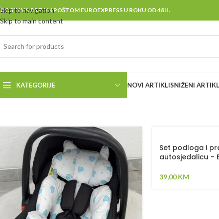
Skip to navigation
DOSTAVA BRZOM POŠTOM EUROEXPRESS U ROKU OD 48H.
Skip to main content
KATEGORIJE
NOVI ARTIKLI
SNIŽENI ARTIKL
Set podloga i pr
autosjedalicu – B
Bež
39,00
KM