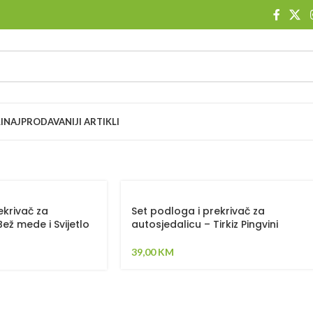
I
NAJPRODAVANIJI ARTIKLI
ekrivač za
Set podloga i prekrivač za
ež mede i Svijetlo
autosjedalicu – Tirkiz Pingvini
39,00
KM