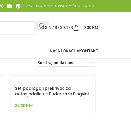
UPOREDI PROIZVODE
PRATI POŠILJKU
PROFIL
LOGIN / REGISTER
0,00
KM
NAŠA LOKACIJA
KONTAKT
Set podloga i prekrivač za
autosjedalicu – Puder roze Pingvini
39,00
KM