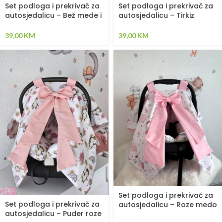
Set podloga i prekrivač za
Set podloga i prekrivač za
autosjedalicu – Bež mede i
autosjedalicu – Tirkiz
Svijetlo Bež
Pingvini
39,00
KM
39,00
KM
Set podloga i prekrivač za
Set podloga i prekrivač za
autosjedalicu – Roze medo
autosjedalicu – Puder roze
s balonom