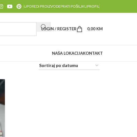
UPOREDI PROIZVODE
PRATI POŠILJKU
PROFIL
LOGIN / REGISTER
0,00
KM
NAŠA LOKACIJA
KONTAKT