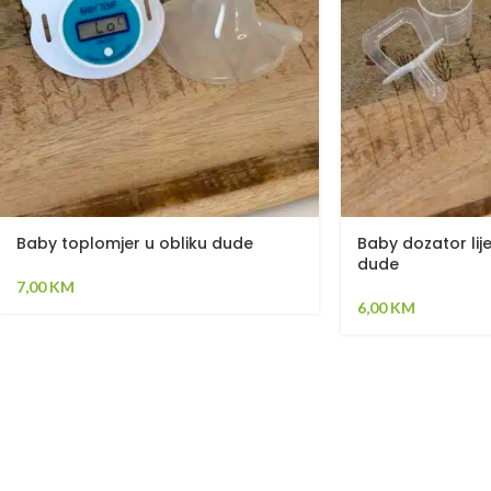
Baby toplomjer u obliku dude
Baby dozator lij
dude
7,00
KM
6,00
KM