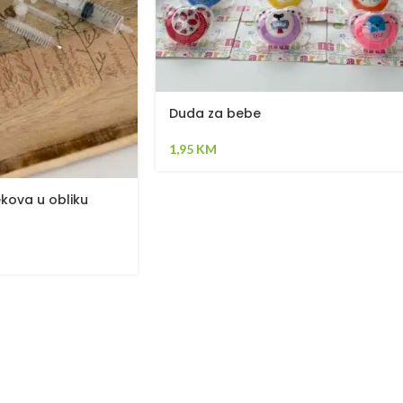
Duda za bebe
1,95
KM
ekova u obliku