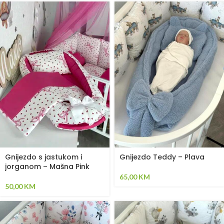
Gnijezdo s jastukom i
Gnijezdo Teddy – Plava
jorganom – Mašna Pink
65,00
KM
50,00
KM