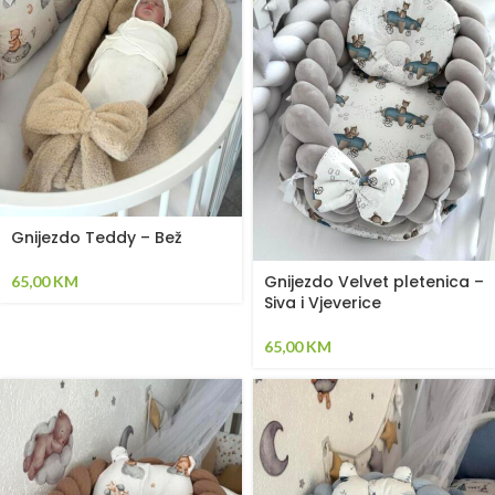
Gnijezdo Teddy – Bež
Gnijezdo Velvet pletenica –
65,00
KM
Siva i Vjeverice
65,00
KM