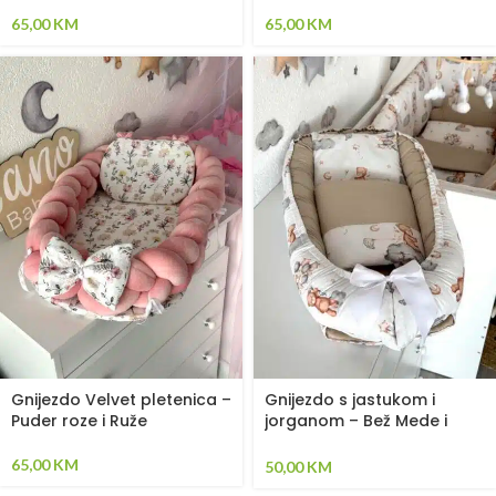
65,00
KM
65,00
KM
Gnijezdo Velvet pletenica –
Gnijezdo s jastukom i
Puder roze i Ruže
jorganom – Bež Mede i
Svijetlo Bež
65,00
KM
50,00
KM