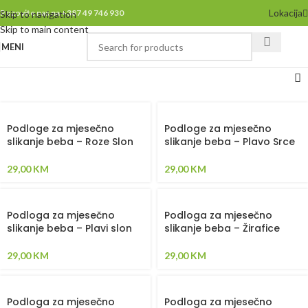
Lokacija
Pozovite nas na +387 49 746 930
Skip to navigation
Skip to main content
MENI
Podloge za mjesečno
Podloge za mjesečno
slikanje beba – Roze Slon
slikanje beba – Plavo Srce
29,00
KM
29,00
KM
Podloga za mjesečno
Podloga za mjesečno
slikanje beba – Plavi slon
slikanje beba – Žirafice
29,00
KM
29,00
KM
Podloga za mjesečno
Podloga za mjesečno