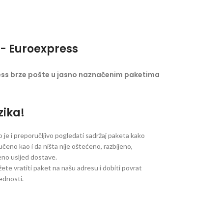
- Euroexpress
ess brze pošte u jasno naznačenim paketima
zika!
je i preporučljivo pogledati sadržaj paketa kako
ručeno kao i da ništa nije oštećeno, razbijeno,
jeno usljed dostave.
ete vratiti paket na našu adresu i dobiti povrat
jednosti.