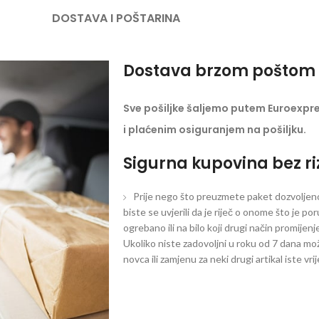
DOSTAVA I POŠTARINA
Dostava brzom poštom 
Sve pošiljke šaljemo putem Euroexpr
i plaćenim osiguranjem na pošiljku.
Sigurna kupovina bez ri
Prije nego što preuzmete paket dozvoljeno 
biste se uvjerili da je riječ o onome što je po
ogrebano ili na bilo koji drugi način promijen
Ukoliko niste zadovoljni u roku od 7 dana mož
novca ili zamjenu za neki drugi artikal iste vri