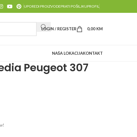
UPOREDI PROIZVODE
PRATI POŠILJKU
PROFIL
LOGIN / REGISTER
0,00
KM
NAŠA LOKACIJA
KONTAKT
edia Peugeot 307
ow!