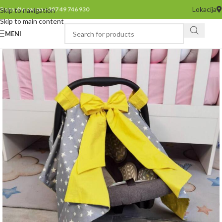
Lokacija
Pozovite nas na +387 49 746 930
Skip to navigation
Skip to main content
MENI