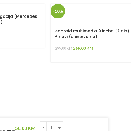
-10%
igacija (Mercedes
L)
Android multimedia 9 incha (2 din)
+ navi (univerzalna)
269,00
KM
299,00
KM
50,00
KM