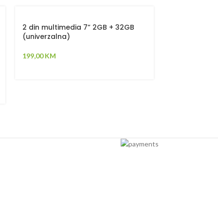
-20%
2 din multimedia 7” 2GB + 32GB
(univerzalna)
GPS tracker 
199,00
KM
79,00
99,00
KM