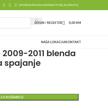
UPOREDI PROIZVODE
PRATI POŠILJKU
PROFIL
LOGIN / REGISTER
0,00
KM
NAŠA LOKACIJA
KONTAKT
e 2009-2011 blenda
za spajanje
J U KOŠARICU