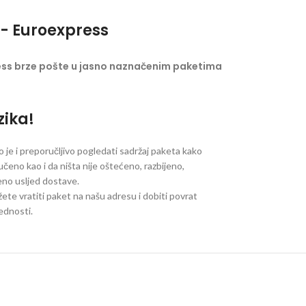
- Euroexpress
ess brze pošte u jasno naznačenim paketima
zika!
je i preporučljivo pogledati sadržaj paketa kako
ručeno kao i da ništa nije oštećeno, razbijeno,
jeno usljed dostave.
ete vratiti paket na našu adresu i dobiti povrat
jednosti.