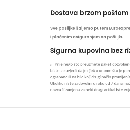
Dostava brzom poštom 
Sve pošiljke šaljemo putem Euroexpr
i plaćenim osiguranjem na pošiljku.
Sigurna kupovina bez ri
Prije nego što preuzmete paket dozvoljeno 
biste se uvjerili da je riječ o onome što je po
ogrebano ili na bilo koji drugi način promijen
Ukoliko niste zadovoljni u roku od 7 dana mož
novca ili zamjenu za neki drugi artikal iste vri