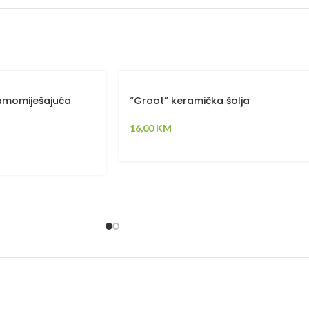
samomiješajuća
“Groot” keramička šolja
16,00
KM