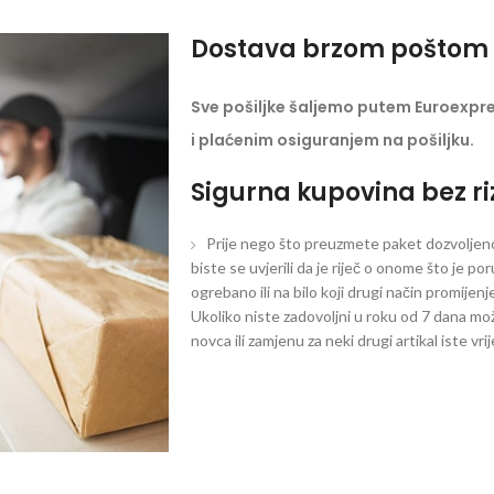
Dostava brzom poštom 
Sve pošiljke šaljemo putem Euroexpr
i plaćenim osiguranjem na pošiljku.
Sigurna kupovina bez ri
Prije nego što preuzmete paket dozvoljeno 
biste se uvjerili da je riječ o onome što je po
ogrebano ili na bilo koji drugi način promijen
Ukoliko niste zadovoljni u roku od 7 dana mož
novca ili zamjenu za neki drugi artikal iste vri