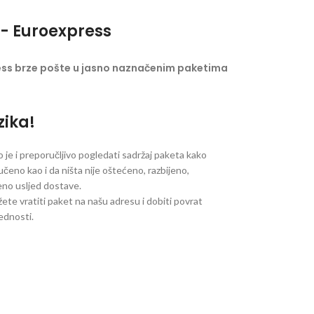
- Euroexpress
ess brze pošte u jasno naznačenim paketima
zika!
je i preporučljivo pogledati sadržaj paketa kako
ručeno kao i da ništa nije oštećeno, razbijeno,
jeno usljed dostave.
ete vratiti paket na našu adresu i dobiti povrat
jednosti.