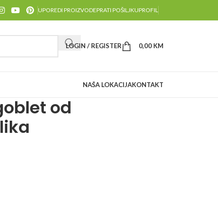
UPOREDI PROIZVODE
PRATI POŠILJKU
PROFIL
LOGIN / REGISTER
0,00
KM
NAŠA LOKACIJA
KONTAKT
goblet od
lika