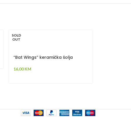
SOLD
SOLD
OUT
OUT
“Bat Wings” keramička šolja
“Valar Morghu
nehrđajućeg 
16,00
KM
16,00
KM