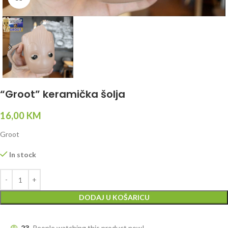
“Groot” keramička šolja
16,00
KM
Groot
In stock
DODAJ U KOŠARICU
23
People watching this product now!