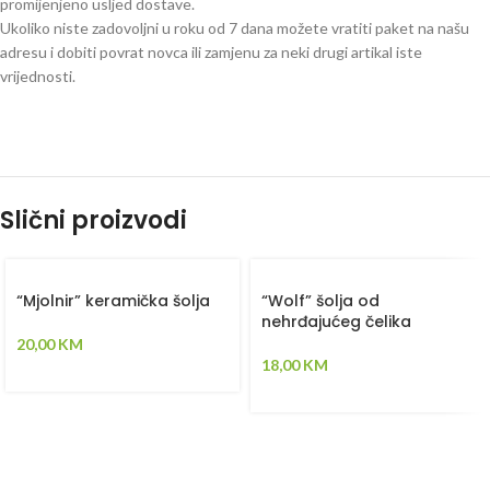
promijenjeno usljed dostave.
Ukoliko niste zadovoljni u roku od 7 dana možete vratiti paket na našu
adresu i dobiti povrat novca ili zamjenu za neki drugi artikal iste
vrijednosti.
Slični proizvodi
“Mjolnir” keramička šolja
“Wolf” šolja od
nehrđajućeg čelika
20,00
KM
18,00
KM