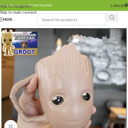
Lokacija
Pozovite nas na +387 49 746 930
Skip to navigation
Skip to main content
MENI
Click to enlarge