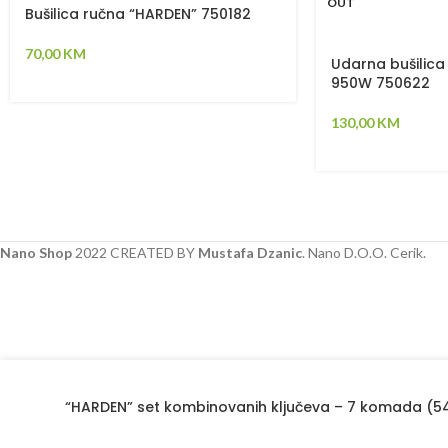
OUT
Bušilica ručna “HARDEN” 750182
70,00
KM
Udarna bušilic
950W 750622
130,00
KM
Nano Shop
2022 CREATED BY
Mustafa Dzanic
. Nano D.O.O. Cerik.
“HARDEN” set kombinovanih ključeva – 7 komada (54