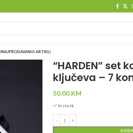
I
NAJPRODAVANIJI ARTIKLI
“HARDEN” set 
ključeva – 7 k
50,00
KM
In stock
DODA