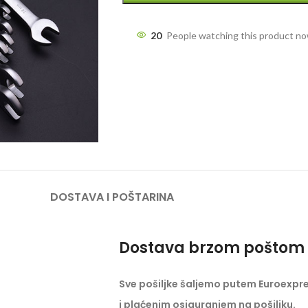
20
People watching this product n
DOSTAVA I POŠTARINA
Dostava brzom poštom 
Sve pošiljke šaljemo putem Euroexpr
i plaćenim osiguranjem na pošiljku.