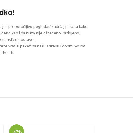
zika!
je i preporučljivo pogledati sadržaj paketa kako
ručeno kao i da ništa nije oštećeno, razbijeno,
jeno usljed dostave.
ete vratiti paket na našu adresu i dobiti povrat
jednosti.
-47%
-58%