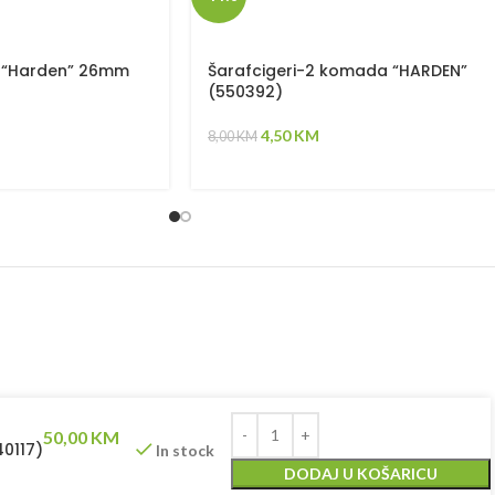
a “Harden” 26mm
Šarafcigeri-2 komada “HARDEN”
(550392)
4,50
KM
8,00
KM
50,00
KM
0117)
In stock
DODAJ U KOŠARICU