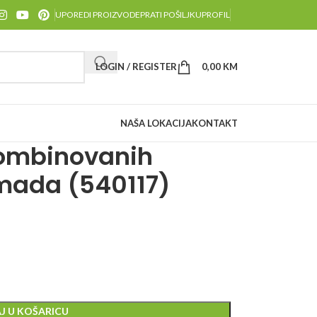
UPOREDI PROIZVODE
PRATI POŠILJKU
PROFIL
LOGIN / REGISTER
0,00
KM
NAŠA LOKACIJA
KONTAKT
kombinovanih
omada (540117)
J U KOŠARICU