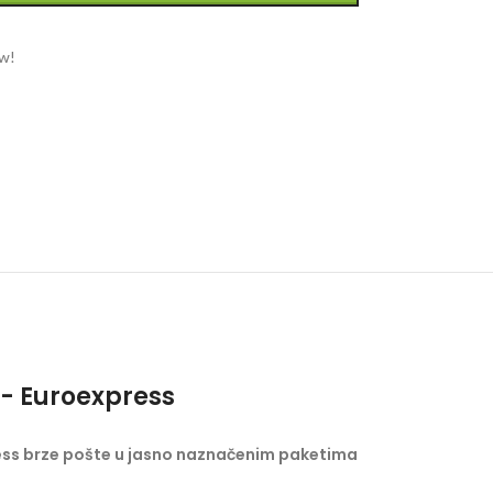
ow!
- Euroexpress
ess brze pošte u jasno naznačenim paketima