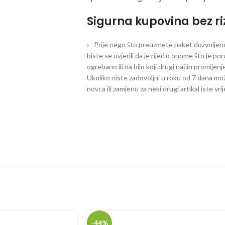
Sigurna kupovina bez ri
Prije nego što preuzmete paket dozvoljeno 
biste se uvjerili da je riječ o onome što je po
ogrebano ili na bilo koji drugi način promijen
Ukoliko niste zadovoljni u roku od 7 dana mož
novca ili zamjenu za neki drugi artikal iste vri
-44%