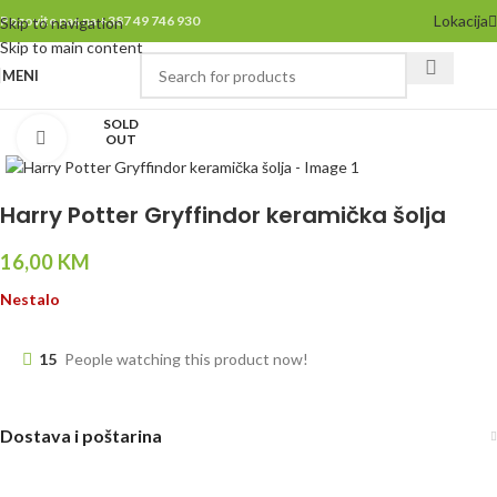
Lokacija
Pozovite nas na +387 49 746 930
Skip to navigation
Skip to main content
MENI
SOLD
Click to enlarge
OUT
Harry Potter Gryffindor keramička šolja
16,00
KM
Nestalo
15
People watching this product now!
Dostava i poštarina