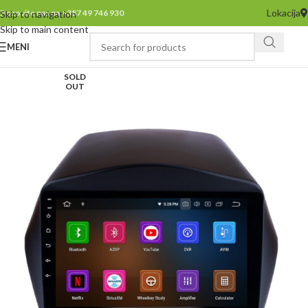
Lokacija
Pozovite nas na +387 49 746 930
Skip to navigation
Skip to main content
MENI
SOLD
OUT