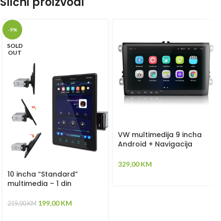
Slični proizvodi
-9%
SOLD
OUT
VW multimedija 9 incha
Android + Navigacija
(Touch tipke) 2+32GB
329,00
KM
10 incha “Standard”
multimedia – 1 din
199,00
KM
219,00
KM