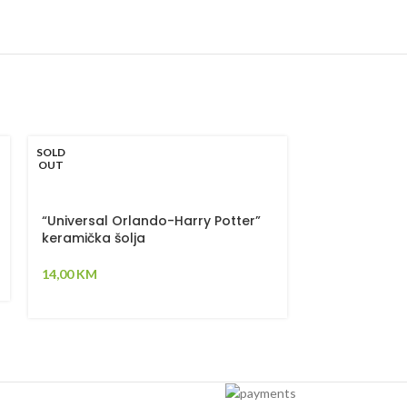
SOLD
OUT
“Groot” kera
16,00
KM
“Universal Orlando-Harry Potter”
keramička šolja
14,00
KM