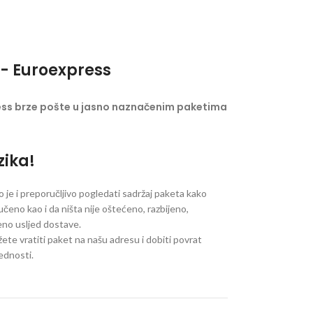
- Euroexpress
ess brze pošte u jasno naznačenim paketima
zika!
je i preporučljivo pogledati sadržaj paketa kako
ručeno kao i da ništa nije oštećeno, razbijeno,
jeno usljed dostave.
ete vratiti paket na našu adresu i dobiti povrat
jednosti.