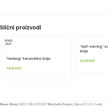
Slični proizvodi
SOLD
OUT
“Self-stirring” 
šolja
“Hedwig” keramička šolja
16,00
KM
14,00
KM
Nano Shop
2022 CREATED BY
Mustafa Dzanic
. Nano D.O.O. Cerik.