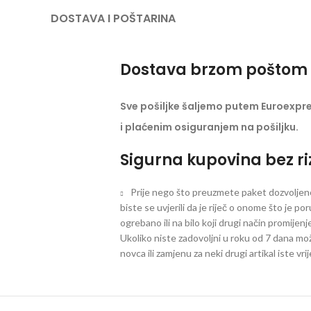
DOSTAVA I POŠTARINA
Dostava brzom poštom 
Sve pošiljke šaljemo putem Euroexpr
i plaćenim osiguranjem na pošiljku.
Sigurna kupovina bez ri
Prije nego što preuzmete paket dozvoljeno 
biste se uvjerili da je riječ o onome što je po
ogrebano ili na bilo koji drugi način promijen
Ukoliko niste zadovoljni u roku od 7 dana mož
novca ili zamjenu za neki drugi artikal iste vri