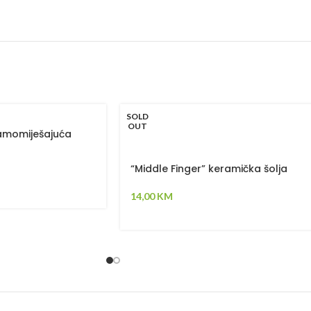
SOLD
OUT
samomiješajuća
“Middle Finger” keramička šolja
14,00
KM