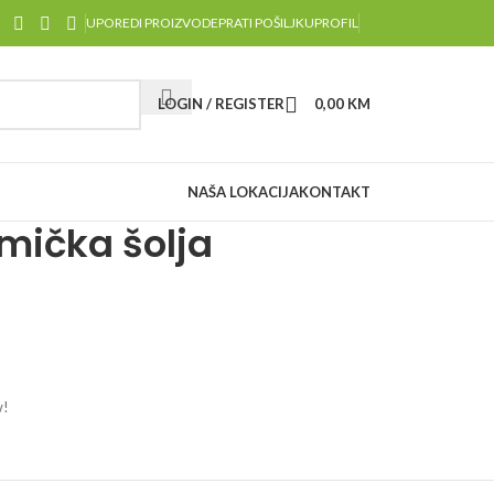
UPOREDI PROIZVODE
PRATI POŠILJKU
PROFIL
LOGIN / REGISTER
0,00
KM
NAŠA LOKACIJA
KONTAKT
mička šolja
w!