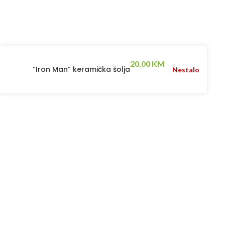
20,00
KM
“Iron Man” keramička šolja
Nestalo