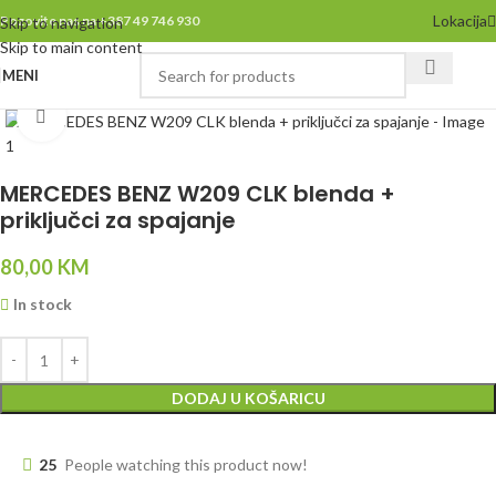
Lokacija
Pozovite nas na +387 49 746 930
Skip to navigation
Skip to main content
MENI
Click to enlarge
MERCEDES BENZ W209 CLK blenda +
priključci za spajanje
80,00
KM
In stock
DODAJ U KOŠARICU
25
People watching this product now!