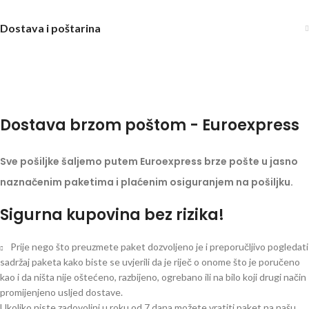
Dostava i poštarina
Dostava brzom poštom - Euroexpress
Sve pošiljke šaljemo putem Euroexpress brze pošte u jasno
naznačenim paketima i plaćenim osiguranjem na pošiljku.
Sigurna kupovina bez rizika!
Prije nego što preuzmete paket dozvoljeno je i preporučljivo pogledati
sadržaj paketa kako biste se uvjerili da je riječ o onome što je poručeno
kao i da ništa nije oštećeno, razbijeno, ogrebano ili na bilo koji drugi način
promijenjeno usljed dostave.
Ukoliko niste zadovoljni u roku od 7 dana možete vratiti paket na našu