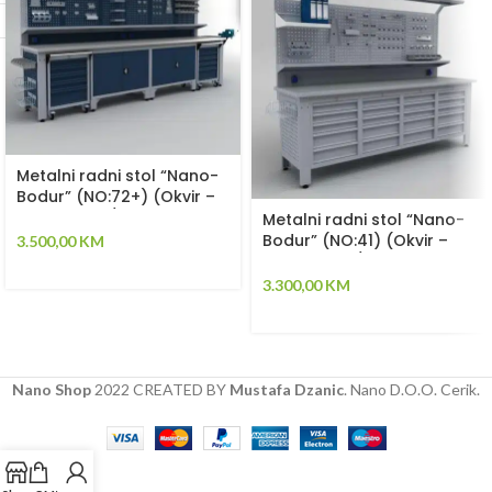
Metalni radni stol “Nano-
Bodur” (NO:72+) (Okvir –
svijetlosiva / Paneli –
Metalni radni stol “Nano-
plava)
Bodur” (NO:41) (Okvir –
3.500,00
KM
svijetlosiva / Paneli –
plava)
3.300,00
KM
Nano Shop
2022 CREATED BY
Mustafa Dzanic
. Nano D.O.O. Cerik.