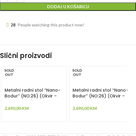
DODAJ U KOŠARICU
28
People watching this product now!
Slični proizvodi
SOLD
SOLD
OUT
OUT
Metalni radni stol “Nano-
Metalni radni stol “Nano-
Bodur” (NO:26) (Okvir –
Bodur” (NO:26) (Okvir –
svijetlosiva / Paneli –
crna / Paneli – crvena)
plava)
2.690,00
KM
2.690,00
KM