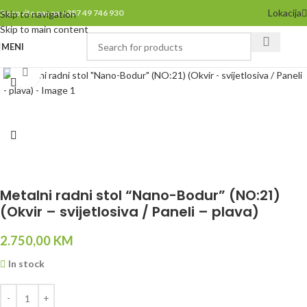
Lokacija
Pozovite nas na +387 49 746 930
Skip to navigation
Skip to main content
MENI
Click to enlarge
Metalni radni stol “Nano-Bodur” (NO:21)
(Okvir – svijetlosiva / Paneli – plava)
2.750,00
KM
In stock