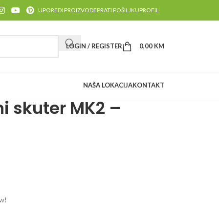
UPOREDI PROIZVODE
PRATI POŠILJKU
PROFIL
LOGIN / REGISTER
0,00
KM
NAŠA LOKACIJA
KONTAKT
ni skuter MK2 –
ow!