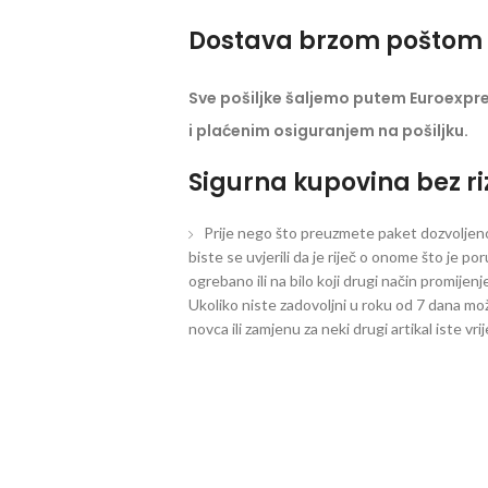
Dostava brzom poštom 
Sve pošiljke šaljemo putem Euroexpr
i plaćenim osiguranjem na pošiljku.
Sigurna kupovina bez ri
Prije nego što preuzmete paket dozvoljeno 
biste se uvjerili da je riječ o onome što je po
ogrebano ili na bilo koji drugi način promijen
Ukoliko niste zadovoljni u roku od 7 dana mož
novca ili zamjenu za neki drugi artikal iste vri