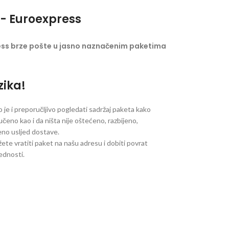
- Euroexpress
ess brze pošte u jasno naznačenim paketima
zika!
je i preporučljivo pogledati sadržaj paketa kako
ručeno kao i da ništa nije oštećeno, razbijeno,
jeno usljed dostave.
ete vratiti paket na našu adresu i dobiti povrat
jednosti.