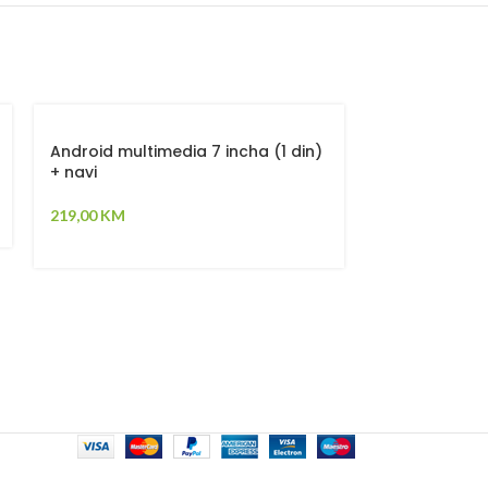
-20%
Android multimedia 7 incha (1 din)
+ navi
GPS tracker 
219,00
KM
79,00
99,00
KM