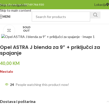
Lokacija
Pozovite nas na +387 49 746 930
Skip to navigation
Skip to main content
MENI
SOLD
Click to enlarge
OUT
Opel ASTRA J blenda za 9” + priključci za
spajanje
40,00
KM
Nestalo
24
People watching this product now!
Dostava i poštarina