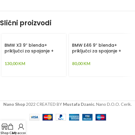
Slični proizvodi
BMW X3 9” blenda+
BMW E46 9” blenda+
priključci za spajanje +
priključci za spajanje +
canbus kontroler
canbus kontroler
130,00
KM
80,00
KM
Nano Shop
2022 CREATED BY
Mustafa Dzanic
. Nano D.O.O. Cerik.
Shop
Cart
My account