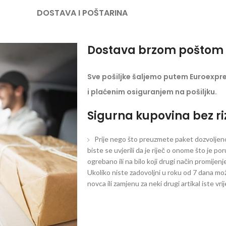
DOSTAVA I POŠTARINA
Dostava brzom poštom 
Sve pošiljke šaljemo putem Euroexpr
i plaćenim osiguranjem na pošiljku.
Sigurna kupovina bez ri
Prije nego što preuzmete paket dozvoljeno 
biste se uvjerili da je riječ o onome što je po
ogrebano ili na bilo koji drugi način promijen
Ukoliko niste zadovoljni u roku od 7 dana mož
novca ili zamjenu za neki drugi artikal iste vri