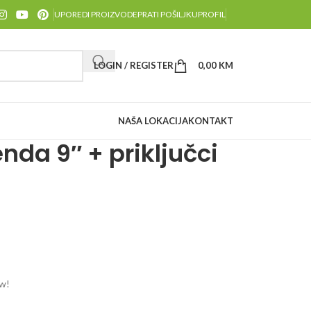
UPOREDI PROIZVODE
PRATI POŠILJKU
PROFIL
LOGIN / REGISTER
0,00
KM
NAŠA LOKACIJA
KONTAKT
nda 9″ + priključci
ow!