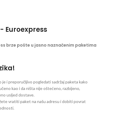
- Euroexpress
ess brze pošte u jasno naznačenim paketima
zika!
je i preporučljivo pogledati sadržaj paketa kako
ručeno kao i da ništa nije oštećeno, razbijeno,
jeno usljed dostave.
ete vratiti paket na našu adresu i dobiti povrat
jednosti.